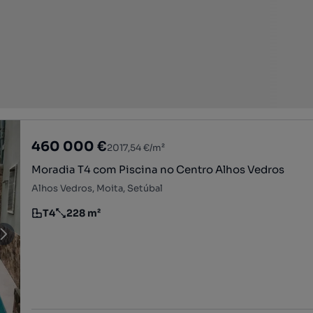
460 000 €
2017,54 €/m²
Moradia T4 com Piscina no Centro Alhos Vedros
Alhos Vedros, Moita, Setúbal
T4
228 m²
Tipologia
Preço por metro quadrado