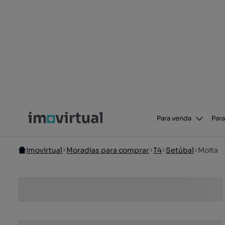
Para venda
Para
Imovirtual
Moradias para comprar
T4
Setúbal
Moita