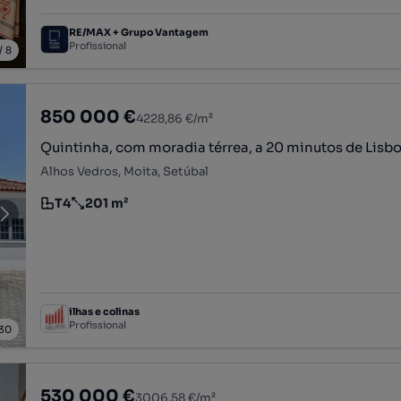
RE/MAX + Grupo Vantagem
Profissional
/
8
850 000 €
4228,86 €/m²
Quintinha, com moradia térrea, a 20 minutos de Lisb
Alhos Vedros, Moita, Setúbal
T4
201 m²
Tipologia
Preço por metro quadrado
ilhas e colinas
Profissional
30
530 000 €
3006,58 €/m²