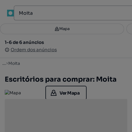
1
Mapa
Mapa
Filtros
Guardar pesquisa
3
1-6 de 6 anúncios
1-6 de 6 anúncios
Ordenar
Ordem dos anúncios
Ordem dos anúncios
...
Moita
Escritórios para comprar: Moita
Ver Mapa