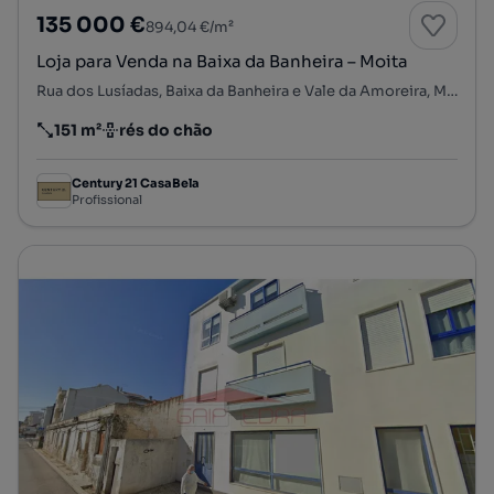
135 000 €
894,04 €/m²
Loja para Venda na Baixa da Banheira – Moita
Rua dos Lusíadas, Baixa da Banheira e Vale da Amoreira, Moita, Setúbal
151 m²
rés do chão
Preço por metro quadrado
Andar
Century 21 CasaBela
Profissional