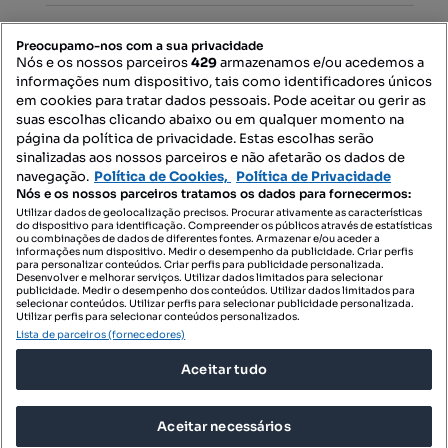
PORTAIS
Preocupamo-nos com a sua privacidade
Nós e os nossos parceiros
429
armazenamos e/ou acedemos a
informações num dispositivo, tais como identificadores únicos
Mapa do Site
em cookies para tratar dados pessoais. Pode aceitar ou gerir as
suas escolhas clicando abaixo ou em qualquer momento na
página da política de privacidade. Estas escolhas serão
sinalizadas aos nossos parceiros e não afetarão os dados de
Contacte-nos
navegação.
Política de Cookies,
Política de Privacidade
Nós e os nossos parceiros tratamos os dados para fornecermos:
Utilizar dados de geolocalização precisos. Procurar ativamente as características
do dispositivo para identificação. Compreender os públicos através de estatísticas
SIGA-NOS:
ou combinações de dados de diferentes fontes. Armazenar e/ou aceder a
informações num dispositivo. Medir o desempenho da publicidade. Criar perfis
para personalizar conteúdos. Criar perfis para publicidade personalizada.
Desenvolver e melhorar serviços. Utilizar dados limitados para selecionar
publicidade. Medir o desempenho dos conteúdos. Utilizar dados limitados para
selecionar conteúdos. Utilizar perfis para selecionar publicidade personalizada.
DESCARREGAR NA:
Utilizar perfis para selecionar conteúdos personalizados.
Lista de parceiros (fornecedores)
Aceitar tudo
Aceitar necessários
© 2026 Imovirtual.com, OLX Portugal, S.A.