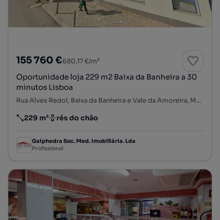
155 760 €
680,17 €/m²
Oportunidade loja 229 m2 Baixa da Banheira a 30
minutos Lisboa
Rua Alves Redol, Baixa da Banheira e Vale da Amoreira, Moita, Setúbal
229 m²
rés do chão
Preço por metro quadrado
Andar
Gaiphedra Soc. Med. Imobiliária. Lda
Profissional