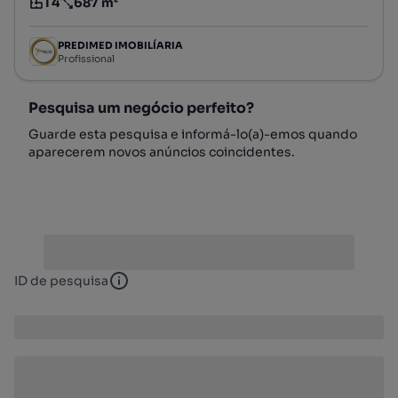
T4
687 m²
Tipologia
Preço por metro quadrado
PREDIMED IMOBILÍARIA
Profissional
Pesquisa um negócio perfeito?
Guarde esta pesquisa e informá-lo(a)-emos quando
aparecerem novos anúncios coincidentes.
ID de pesquisa
ID de pesquisa