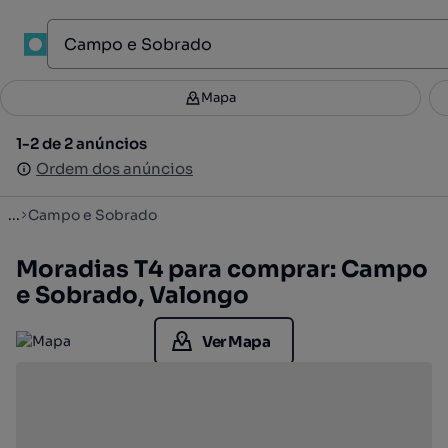
1
Mapa
Mapa
Filtros
Guardar pesquisa
3
1-2 de 2 anúncios
1-2 de 2 anúncios
Ordenar
Ordem dos anúncios
Ordem dos anúncios
...
Campo e Sobrado
Moradias T4 para comprar: Campo
e Sobrado, Valongo
Ver Mapa