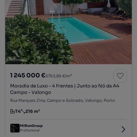
1 245 000 €
5763,89 €/m²
Moradia de Luxo – 4 Frentes | Junto ao Nó da A4
Campo - Valongo
Rua Marques Zina, Campo e Sobrado, Valongo, Porto
T4
216 m²
Tipologia
Preço por metro quadrado
MillionGroup
Profissional