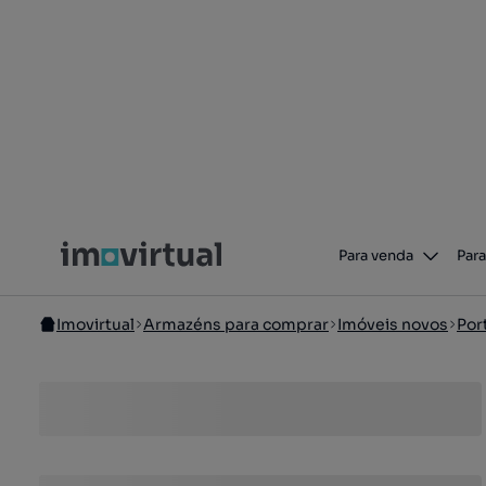
Para venda
Para
Imovirtual
Armazéns para comprar
Imóveis novos
Por