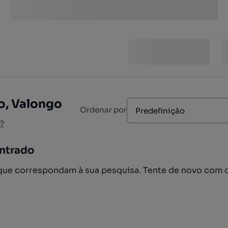
o, Valongo
Ordenar por
Predefinição
?
ntrado
ue correspondam à sua pesquisa. Tente de novo com 