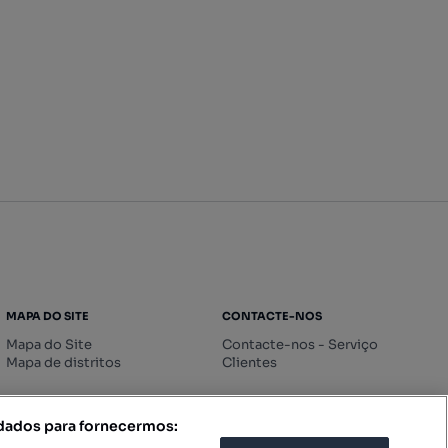
MAPA DO SITE
CONTACTE-NOS
Mapa do Site
Contacte-nos - Serviço
Mapa de distritos
Clientes
 dados para fornecermos: