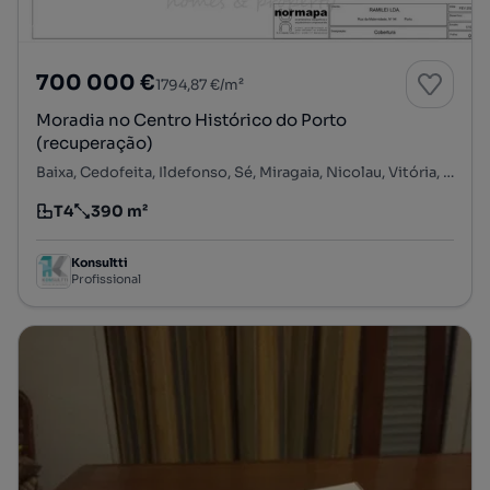
700 000 €
1794,87 €/m²
Moradia no Centro Histórico do Porto
(recuperação)
Baixa, Cedofeita, Ildefonso, Sé, Miragaia, Nicolau, Vitória, Porto, Porto
T4
390 m²
Tipologia
Preço por metro quadrado
Konsultti
Profissional