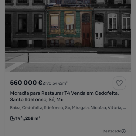
560 000 €
2170,54 €/m²
Moradia para Restaurar T4 Venda em Cedofeita,
Santo Ildefonso, Sé, Mir
Baixa, Cedofeita, Ildefonso, Sé, Miragaia, Nicolau, Vitória, Porto, Porto
T4
258 m²
Tipologia
Preço por metro quadrado
Destacado