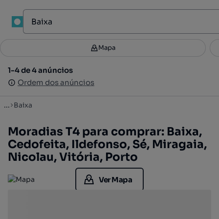
1
Mapa
Mapa
Filtros
Guardar pesquisa
3
1-4 de 4 anúncios
1-4 de 4 anúncios
Ordenar
Ordem dos anúncios
Ordem dos anúncios
...
Baixa
Moradias T4 para comprar: Baixa,
Cedofeita, Ildefonso, Sé, Miragaia,
Nicolau, Vitória, Porto
Ver Mapa