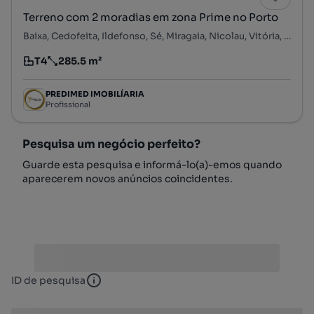
Terreno com 2 moradias em zona Prime no Porto
Baixa, Cedofeita, Ildefonso, Sé, Miragaia, Nicolau, Vitória, Porto, Porto
T4
285.5 m²
Tipologia
Preço por metro quadrado
PREDIMED IMOBILÍARIA
Profissional
Pesquisa um negócio perfeito?
Guarde esta pesquisa e informá-lo(a)-emos quando
aparecerem novos anúncios coincidentes.
ID de pesquisa
ID de pesquisa