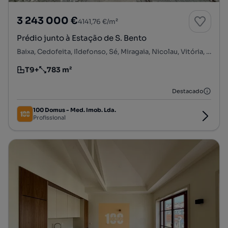
3 243 000 €
4141,76 €/m²
Prédio junto à Estação de S. Bento
Baixa, Cedofeita, Ildefonso, Sé, Miragaia, Nicolau, Vitória, Porto, Porto
T9+
783 m²
Tipologia
Preço por metro quadrado
Destacado
100 Domus - Med. Imob. Lda.
Profissional