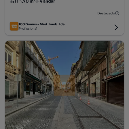
T1
70 m²
4 andar
Tipologia
Preço por metro quadrado
Andar
Destacado
100 Domus - Med. Imob. Lda.
Profissional