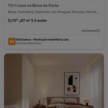
T0+1 novo na Baixa do Porto
Baixa, Cedofeita, Ildefonso, Sé, Miragaia, Nicolau, Vitória, Porto, Porto
T0
67 m²
2 andar
Tipologia
Preço por metro quadrado
Andar
Destacado
100 Domus - Mediação Imobiliária Lda
Empreendimentos