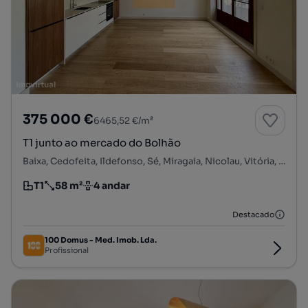
375 000 €
6465,52 €/m²
T1 junto ao mercado do Bolhão
Baixa, Cedofeita, Ildefonso, Sé, Miragaia, Nicolau, Vitória, Porto, Porto
T1
58 m²
4 andar
Tipologia
Preço por metro quadrado
Andar
Destacado
100 Domus - Med. Imob. Lda.
Profissional