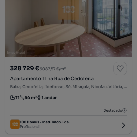
328 729 €
6087,57 €/m²
Apartamento T1 na Rua de Cedofeita
Baixa, Cedofeita, Ildefonso, Sé, Miragaia, Nicolau, Vitória, Porto, Porto
T1
54 m²
1 andar
Tipologia
Preço por metro quadrado
Andar
Destacado
100 Domus - Med. Imob. Lda.
Profissional