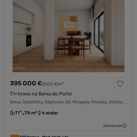
395 000 €
5000 €/m²
T1+1novo na Baixa do Porto
Baixa, Cedofeita, Ildefonso, Sé, Miragaia, Nicolau, Vitória, Porto, Porto
T1
79 m²
4 andar
Tipologia
Preço por metro quadrado
Andar
Destacado