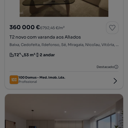
360 000 €
6792,45 €/m²
T2 novo com varanda aos Aliados
Baixa, Cedofeita, Ildefonso, Sé, Miragaia, Nicolau, Vitória, Porto, Porto
T2
53 m²
2 andar
Tipologia
Preço por metro quadrado
Andar
Destacado
100 Domus - Med. Imob. Lda.
Profissional