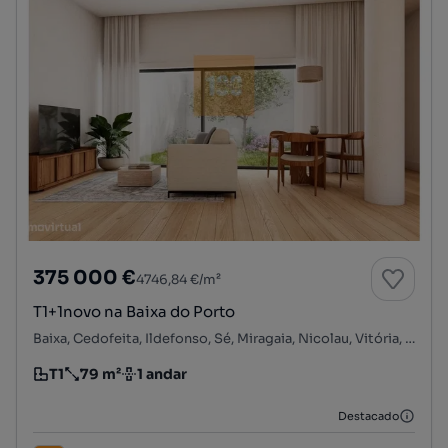
375 000 €
4746,84 €/m²
T1+1novo na Baixa do Porto
Baixa, Cedofeita, Ildefonso, Sé, Miragaia, Nicolau, Vitória, Porto, Porto
T1
79 m²
1 andar
Tipologia
Preço por metro quadrado
Andar
Destacado