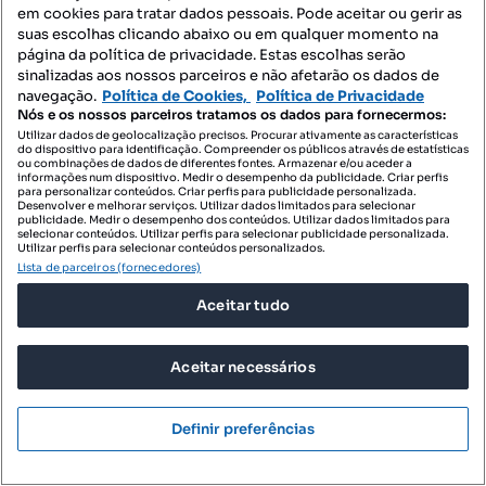
em cookies para tratar dados pessoais. Pode aceitar ou gerir as
suas escolhas clicando abaixo ou em qualquer momento na
página da política de privacidade. Estas escolhas serão
sinalizadas aos nossos parceiros e não afetarão os dados de
navegação.
Política de Cookies,
Política de Privacidade
Nós e os nossos parceiros tratamos os dados para fornecermos:
Utilizar dados de geolocalização precisos. Procurar ativamente as características
do dispositivo para identificação. Compreender os públicos através de estatísticas
ou combinações de dados de diferentes fontes. Armazenar e/ou aceder a
informações num dispositivo. Medir o desempenho da publicidade. Criar perfis
para personalizar conteúdos. Criar perfis para publicidade personalizada.
Desenvolver e melhorar serviços. Utilizar dados limitados para selecionar
publicidade. Medir o desempenho dos conteúdos. Utilizar dados limitados para
selecionar conteúdos. Utilizar perfis para selecionar publicidade personalizada.
Utilizar perfis para selecionar conteúdos personalizados.
Lista de parceiros (fornecedores)
Aceitar tudo
Aceitar necessários
499 000 €
4415,93 €/m²
Definir preferências
T2 novo em Santa Catarina
Baixa, Cedofeita, Ildefonso, Sé, Miragaia, Nicolau, Vitória, Porto, Porto