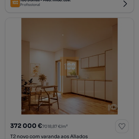
100 Domus - Med. Imob. Lda.
Profissional
372 000 €
7018,87 €/m²
T2 novo com varanda aos Aliados