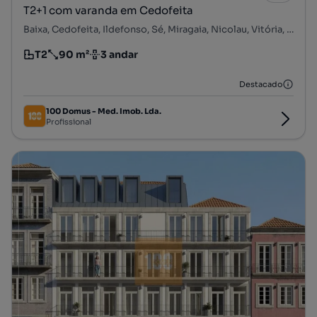
T2+1 com varanda em Cedofeita
Baixa, Cedofeita, Ildefonso, Sé, Miragaia, Nicolau, Vitória, Porto, Porto
T2
90 m²
3 andar
Tipologia
Preço por metro quadrado
Andar
Destacado
100 Domus - Med. Imob. Lda.
Profissional