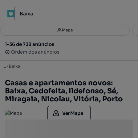
1
Mapa
Mapa
Filtros
Guardar pesquisa
2
1-36 de 738 anúncios
1-36 de 738 anúncios
Ordenar
Ordem dos anúncios
Ordem dos anúncios
...
Baixa
Casas e apartamentos novos:
Baixa, Cedofeita, Ildefonso, Sé,
Miragaia, Nicolau, Vitória, Porto
Ver Mapa