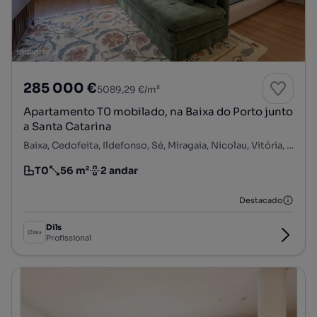
285 000 €
5089,29 €/m²
Apartamento T0 mobilado, na Baixa do Porto junto
a Santa Catarina
Baixa, Cedofeita, Ildefonso, Sé, Miragaia, Nicolau, Vitória, Porto, Porto
T0
56 m²
2 andar
Tipologia
Preço por metro quadrado
Andar
Destacado
Dils
Profissional