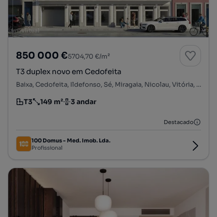
850 000 €
5704,70 €/m²
T3 duplex novo em Cedofeita
Baixa, Cedofeita, Ildefonso, Sé, Miragaia, Nicolau, Vitória, Porto, Porto
T3
149 m²
3 andar
Tipologia
Preço por metro quadrado
Andar
Destacado
100 Domus - Med. Imob. Lda.
Profissional