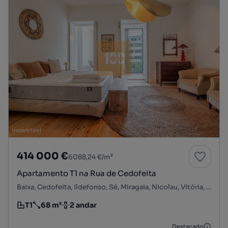
414 000 €
6088,24 €/m²
Apartamento T1 na Rua de Cedofeita
Baixa, Cedofeita, Ildefonso, Sé, Miragaia, Nicolau, Vitória, Porto, Porto
T1
68 m²
2 andar
Tipologia
Preço por metro quadrado
Andar
Destacado