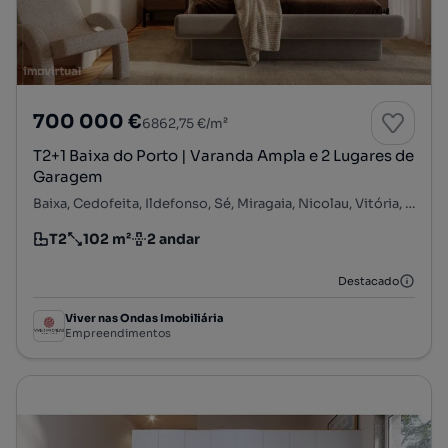
700 000 €
6862,75 €/m²
T2+1 Baixa do Porto | Varanda Ampla e 2 Lugares de
Garagem
Baixa, Cedofeita, Ildefonso, Sé, Miragaia, Nicolau, Vitória, Porto, Porto
T2
102 m²
2 andar
Tipologia
Preço por metro quadrado
Andar
Destacado
Viver nas Ondas Imobiliária
Empreendimentos