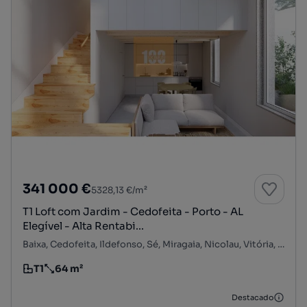
341 000 €
5328,13 €/m²
T1 Loft com Jardim - Cedofeita - Porto - AL
Elegível - Alta Rentabi...
Baixa, Cedofeita, Ildefonso, Sé, Miragaia, Nicolau, Vitória, Porto, Porto
T1
64 m²
Tipologia
Preço por metro quadrado
Destacado