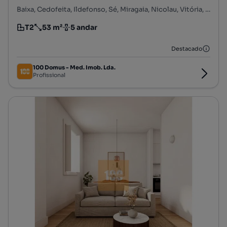
Baixa, Cedofeita, Ildefonso, Sé, Miragaia, Nicolau, Vitória, Porto, Porto
T2
53 m²
5 andar
Tipologia
Preço por metro quadrado
Andar
Destacado
100 Domus - Med. Imob. Lda.
Profissional