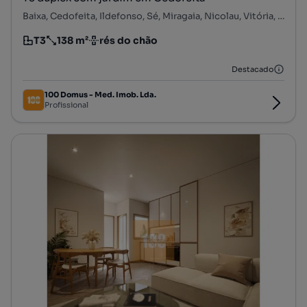
Baixa, Cedofeita, Ildefonso, Sé, Miragaia, Nicolau, Vitória, Porto, Porto
T3
138 m²
rés do chão
Tipologia
Preço por metro quadrado
Andar
Destacado
100 Domus - Med. Imob. Lda.
Profissional