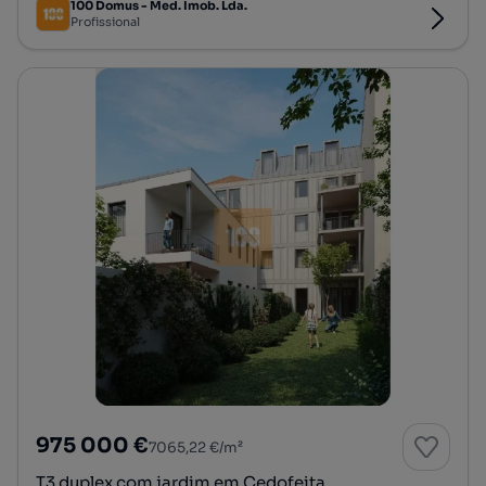
100 Domus - Med. Imob. Lda.
Profissional
975 000 €
7065,22 €/m²
T3 duplex com jardim em Cedofeita