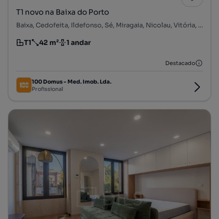
T1 novo na Baixa do Porto
Baixa, Cedofeita, Ildefonso, Sé, Miragaia, Nicolau, Vitória, Porto, Porto
T1
42 m²
1 andar
Tipologia
Preço por metro quadrado
Andar
Destacado
100 Domus - Med. Imob. Lda.
Profissional