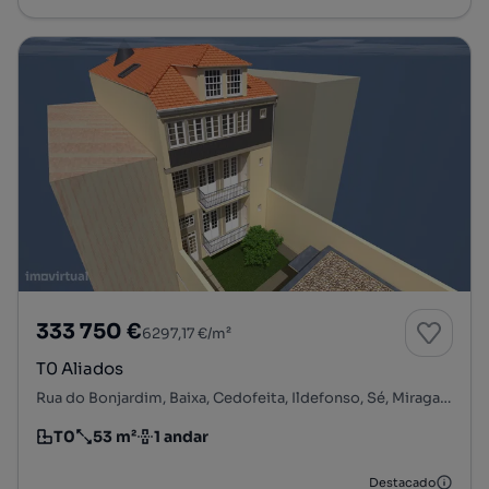
333 750 €
6297,17 €/m²
T0 Aliados
Rua do Bonjardim, Baixa, Cedofeita, Ildefonso, Sé, Miragaia, Nicolau, Vitória, Porto, Porto
T0
53 m²
1 andar
Tipologia
Preço por metro quadrado
Andar
Destacado