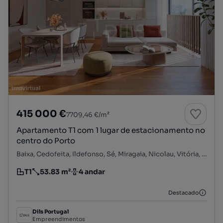
415 000 €
7709,46 €/m²
Apartamento T1 com 1 lugar de estacionamento no
centro do Porto
Baixa, Cedofeita, Ildefonso, Sé, Miragaia, Nicolau, Vitória, Porto, Porto
T1
53.83 m²
4 andar
Tipologia
Preço por metro quadrado
Andar
Destacado
Dils Portugal
Empreendimentos