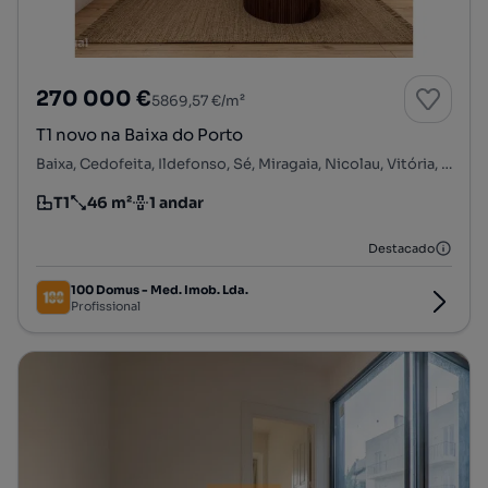
270 000 €
5869,57 €/m²
T1 novo na Baixa do Porto
Baixa, Cedofeita, Ildefonso, Sé, Miragaia, Nicolau, Vitória, Porto, Porto
T1
46 m²
1 andar
Tipologia
Preço por metro quadrado
Andar
Destacado
100 Domus - Med. Imob. Lda.
Profissional