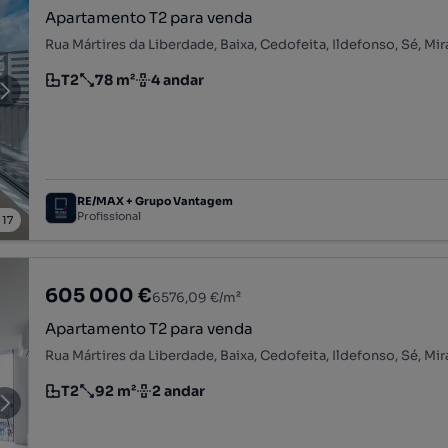
Apartamento T2 para venda
T2
78 m²
4 andar
Tipologia
Preço por metro quadrado
Andar
RE/MAX + Grupo Vantagem
Profissional
/
17
605 000 €
6576,09 €/m²
Apartamento T2 para venda
T2
92 m²
2 andar
Tipologia
Preço por metro quadrado
Andar