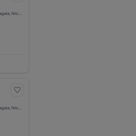
Rua Mártires da Liberdade, Baixa, Cedofeita, Ildefonso, Sé, Miragaia, Nicolau, Vitória, Porto, Porto
Rua Mártires da Liberdade, Baixa, Cedofeita, Ildefonso, Sé, Miragaia, Nicolau, Vitória, Porto, Porto