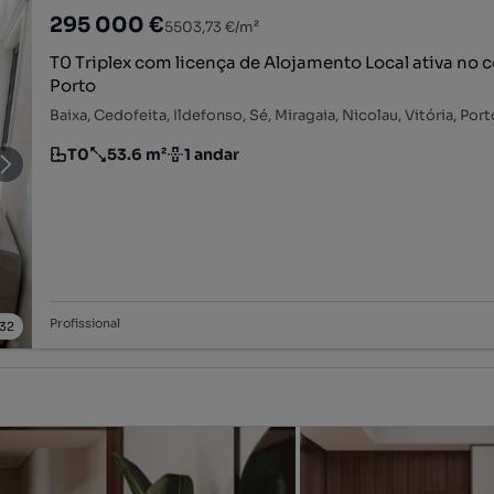
295 000 €
5503,73 €/m²
T0 Triplex com licença de Alojamento Local ativa no 
Porto
Baixa, Cedofeita, Ildefonso, Sé, Miragaia, Nicolau, Vitória, Port
T0
53.6 m²
1 andar
Tipologia
Preço por metro quadrado
Andar
Profissional
32