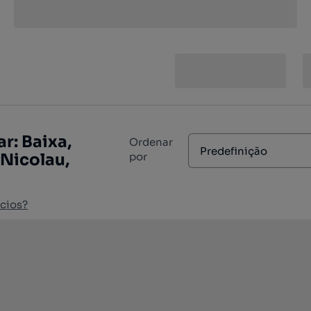
r: Baixa,
Ordenar
Predefinição
 Nicolau,
por
cios?