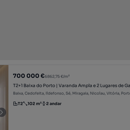
700 000 €
6862,75 €/m²
T2+1 Baixa do Porto | Varanda Ampla e 2 Lugares de 
Baixa, Cedofeita, Ildefonso, Sé, Miragaia, Nicolau, Vitória, Port
T2
102 m²
2 andar
Tipologia
Preço por metro quadrado
Andar