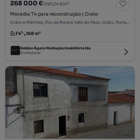
268 000 €
1595,24 €/m²
Moradia T4 para reconstrução | Crato
Crato e Mártires, Flor da Rosa e Vale do Peso, Crato, Portalegre
T4
168 m²
Tipologia
Preço por metro quadrado
Golden Ágata Mediação Imobiliária lda
Profissional