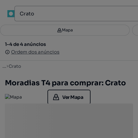
1
Mapa
Mapa
Filtros
Guardar pesquisa
3
1-4 de 4 anúncios
1-4 de 4 anúncios
Ordenar
Ordem dos anúncios
Ordem dos anúncios
...
Crato
Moradias T4 para comprar: Crato
Ver Mapa