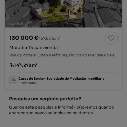
130 000 €
467,63 €/m²
Moradia T4 para venda
Rua da Portela, Crato e Mártires, Flor da Rosa e Vale do Peso, Crato, Portalegre
T4
278 m²
Tipologia
Preço por metro quadrado
Casas de Sonho - Sociedade de Mediação Imobiliária
Profissional
Pesquisa um negócio perfeito?
Guarde esta pesquisa e informá-lo(a)-emos quando
aparecerem novos anúncios coincidentes.