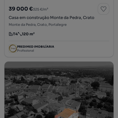
39 000 €
325 €/m²
Casa em construção Monte da Pedra, Crato
Monte da Pedra, Crato, Portalegre
T4
120 m²
Tipologia
Preço por metro quadrado
PREDIMED IMOBILÍARIA
Profissional