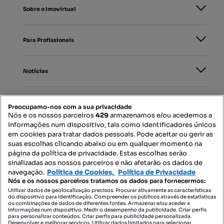
Sobre o Imovirtual
Para Profissionais
Notícias
PORTAIS
Preocupamo-nos com a sua privacidade
Nós e os nossos parceiros
429
armazenamos e/ou acedemos a
informações num dispositivo, tais como identificadores únicos
Mapa do Site
em cookies para tratar dados pessoais. Pode aceitar ou gerir as
suas escolhas clicando abaixo ou em qualquer momento na
página da política de privacidade. Estas escolhas serão
sinalizadas aos nossos parceiros e não afetarão os dados de
Contacte-nos
navegação.
Política de Cookies,
Política de Privacidade
Nós e os nossos parceiros tratamos os dados para fornecermos:
Utilizar dados de geolocalização precisos. Procurar ativamente as características
do dispositivo para identificação. Compreender os públicos através de estatísticas
SIGA-NOS:
ou combinações de dados de diferentes fontes. Armazenar e/ou aceder a
informações num dispositivo. Medir o desempenho da publicidade. Criar perfis
para personalizar conteúdos. Criar perfis para publicidade personalizada.
Desenvolver e melhorar serviços. Utilizar dados limitados para selecionar