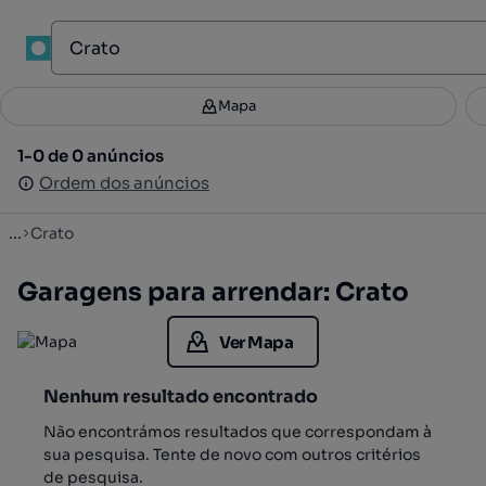
1
Mapa
Mapa
Filtros
Guardar pesquisa
3
1-0 de 0 anúncios
1-0 de 0 anúncios
Ordenar
Ordem dos anúncios
Ordem dos anúncios
...
Crato
Garagens para arrendar: Crato
Ver Mapa
Nenhum resultado encontrado
Não encontrámos resultados que correspondam à
sua pesquisa. Tente de novo com outros critérios
de pesquisa.