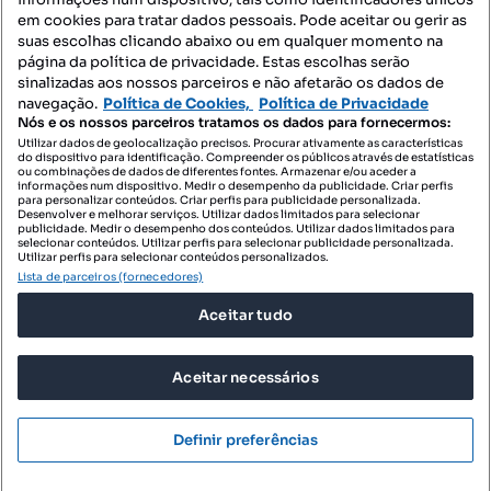
Mapa do Site
em cookies para tratar dados pessoais. Pode aceitar ou gerir as
suas escolhas clicando abaixo ou em qualquer momento na
página da política de privacidade. Estas escolhas serão
sinalizadas aos nossos parceiros e não afetarão os dados de
Contacte-nos
navegação.
Política de Cookies,
Política de Privacidade
Nós e os nossos parceiros tratamos os dados para fornecermos:
Utilizar dados de geolocalização precisos. Procurar ativamente as características
do dispositivo para identificação. Compreender os públicos através de estatísticas
SIGA-NOS:
ou combinações de dados de diferentes fontes. Armazenar e/ou aceder a
informações num dispositivo. Medir o desempenho da publicidade. Criar perfis
para personalizar conteúdos. Criar perfis para publicidade personalizada.
Desenvolver e melhorar serviços. Utilizar dados limitados para selecionar
publicidade. Medir o desempenho dos conteúdos. Utilizar dados limitados para
selecionar conteúdos. Utilizar perfis para selecionar publicidade personalizada.
DESCARREGAR NA:
Utilizar perfis para selecionar conteúdos personalizados.
Lista de parceiros (fornecedores)
Aceitar tudo
Aceitar necessários
© 2026 Imovirtual.com, OLX Portugal, S.A.
TERMOS DE UTILIZAÇÃO
Definir preferências
POLÍTICA DE PRIVACIDADE
CONFIGURAÇÕES DE PRIVACIDADE