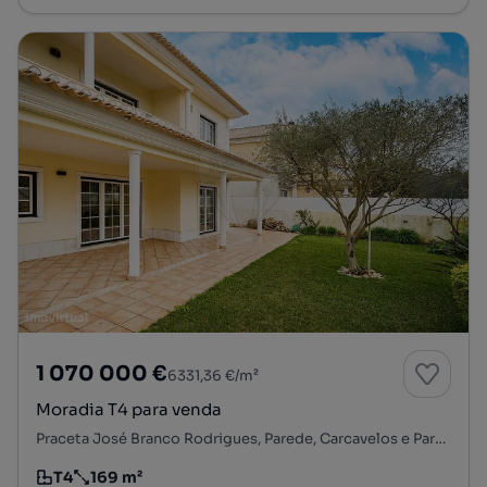
1 070 000 €
6331,36 €/m²
Moradia T4 para venda
Praceta José Branco Rodrigues, Parede, Carcavelos e Parede, Cascais, Lisboa
T4
169 m²
Tipologia
Preço por metro quadrado