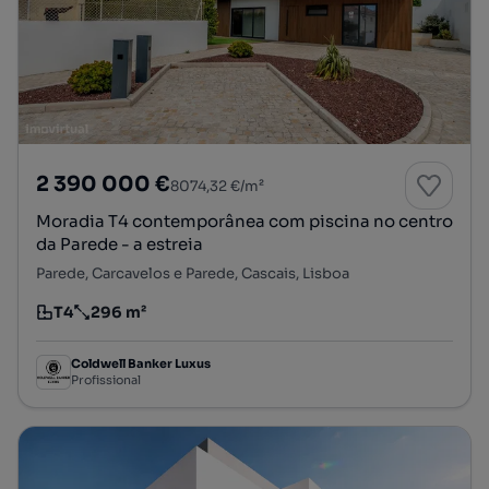
2 390 000 €
8074,32 €/m²
Moradia T4 contemporânea com piscina no centro
da Parede - a estreia
Parede, Carcavelos e Parede, Cascais, Lisboa
T4
296 m²
Tipologia
Preço por metro quadrado
Coldwell Banker Luxus
Profissional