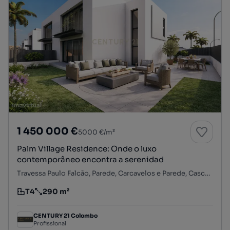
1 450 000 €
5000 €/m²
Palm Village Residence: Onde o luxo
contemporâneo encontra a serenidad
Travessa Paulo Falcão, Parede, Carcavelos e Parede, Cascais, Lisboa
T4
290 m²
Tipologia
Preço por metro quadrado
CENTURY 21 Colombo
Profissional