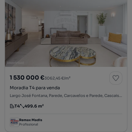
1 530 000 €
3062,45 €/m²
Moradia T4 para venda
Largo José Fontana, Parede, Carcavelos e Parede, Cascais, Lisboa
T4
499.6 m²
Tipologia
Preço por metro quadrado
Remax Madis
Profissional