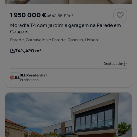
1 950 000 €
4642,86 €/m²
Moradia T4 com jardim e garagem na Parede em
Cascais
Parede, Carcavelos e Parede, Cascais, Lisboa
T4
420 m²
Tipologia
Preço por metro quadrado
Destacado
JLL Residential
Profissional