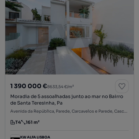
1 390 000 €
8633,54 €/m²
Moradia de 5 assoalhadas junto ao mar no Bairro
de Santa Teresinha, Pa
Avenida da República, Parede, Carcavelos e Parede, Cascais, Lisboa
T4
161 m²
Tipologia
Preço por metro quadrado
KW ALFA LISBOA