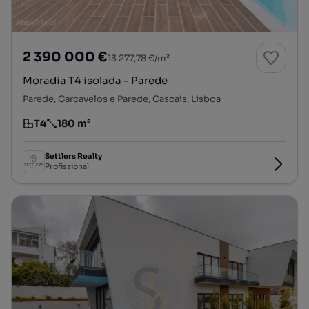
2 390 000 €
13 277,78 €/m²
Moradia T4 isolada - Parede
Parede, Carcavelos e Parede, Cascais, Lisboa
T4
180 m²
Tipologia
Preço por metro quadrado
Settlers Realty
Profissional