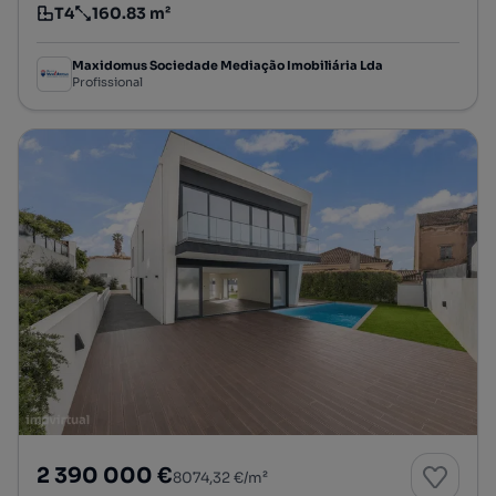
T4
160.83 m²
Tipologia
Preço por metro quadrado
Maxidomus Sociedade Mediação Imobiliária Lda
Profissional
2 390 000 €
8074,32 €/m²