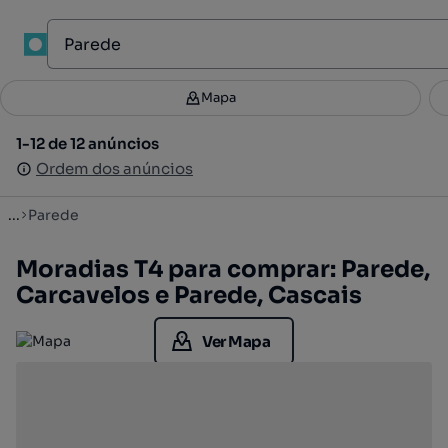
1
Mapa
Mapa
Filtros
Guardar pesquisa
3
1-12 de 12 anúncios
1-12 de 12 anúncios
Ordenar
Ordem dos anúncios
Ordem dos anúncios
...
Parede
Moradias T4 para comprar: Parede,
Carcavelos e Parede, Cascais
Ver Mapa