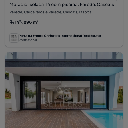
Moradia Isolada T4 com piscina, Parede, Cascais
Parede, Carcavelos e Parede, Cascais, Lisboa
T4
296 m²
Tipologia
Preço por metro quadrado
Porta da Frente Christie's International Real Estate
Profissional