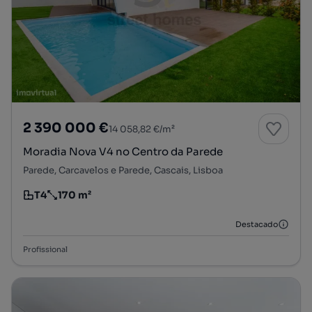
2 390 000 €
14 058,82 €/m²
Moradia Nova V4 no Centro da Parede
Parede, Carcavelos e Parede, Cascais, Lisboa
T4
170 m²
Tipologia
Preço por metro quadrado
Destacado
Profissional