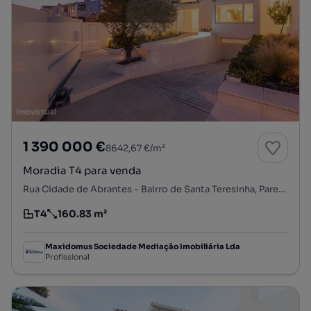
1 390 000 €
8642,67 €/m²
Moradia T4 para venda
Rua Cidade de Abrantes - Bairro de Santa Teresinha, Parede, Carcavelos e Parede, Cascais, Lisboa
T4
160.83 m²
Tipologia
Preço por metro quadrado
Maxidomus Sociedade Mediação Imobiliária Lda
Profissional