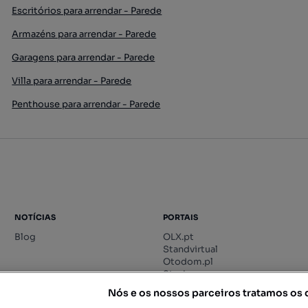
Escritórios para arrendar - Parede
Armazéns para arrendar - Parede
Garagens para arrendar - Parede
Villa para arrendar - Parede
Penthouse para arrendar - Parede
NOTÍCIAS
PORTAIS
Blog
OLX.pt
Standvirtual
Otodom.pl
Storia.ro
Nós e os nossos parceiros tratamos os