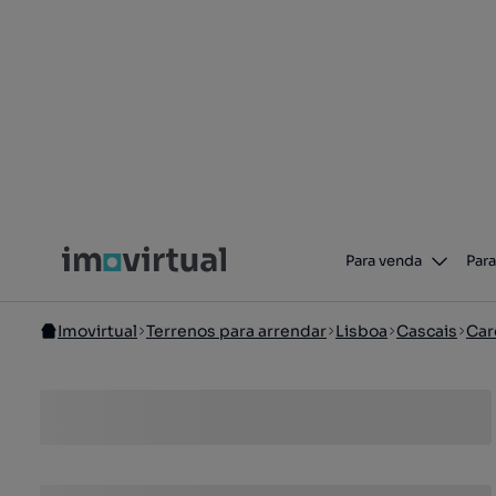
Para venda
Para
Imovirtual
Terrenos para arrendar
Lisboa
Cascais
Car