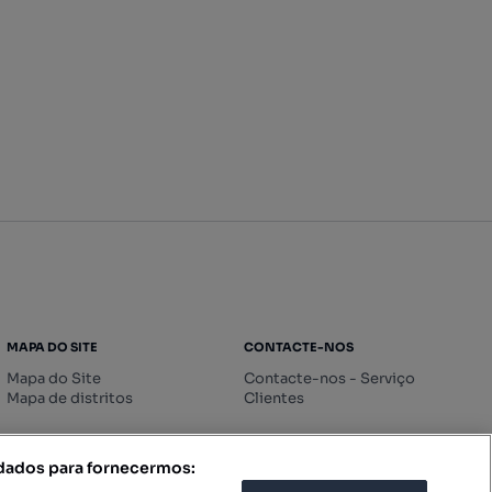
MAPA DO SITE
CONTACTE-NOS
Mapa do Site
Contacte-nos - Serviço
Mapa de distritos
Clientes
 dados para fornecermos: