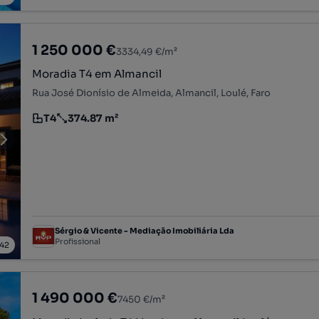
1 250 000 €
3334,49 €/m²
Moradia T4 em Almancil
Rua José Dionísio de Almeida, Almancil, Loulé, Faro
T4
374.87 m²
Tipologia
Preço por metro quadrado
Sérgio & Vicente - Mediação Imobiliária Lda
Profissional
42
1 490 000 €
7450 €/m²