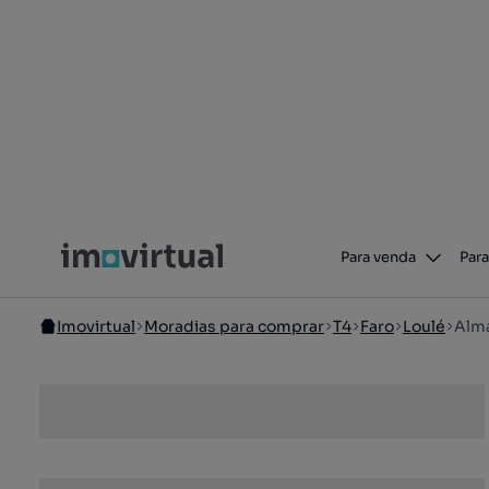
Para venda
Para
Imovirtual
Moradias para comprar
T4
Faro
Loulé
Alma