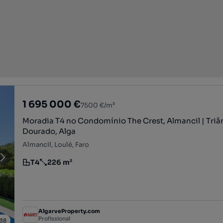
1 695 000 €
7500 €/m²
Moradia T4 no Condomínio The Crest, Almancil | Triâ
Dourado, Alga
Almancil, Loulé, Faro
T4
226 m²
Tipologia
Preço por metro quadrado
AlgarveProperty.com
Profissional
38