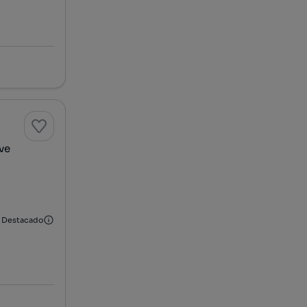
rve
Destacado