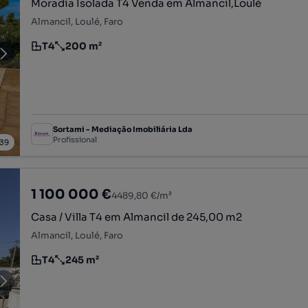
Moradia Isolada T4 Venda em Almancil,Loulé
Almancil, Loulé, Faro
T4
200 m²
Tipologia
Preço por metro quadrado
Sortami - Mediação Imobiliária Lda
Profissional
39
1 100 000 €
4489,80 €/m²
Casa / Villa T4 em Almancil de 245,00 m2
Almancil, Loulé, Faro
T4
245 m²
Tipologia
Preço por metro quadrado