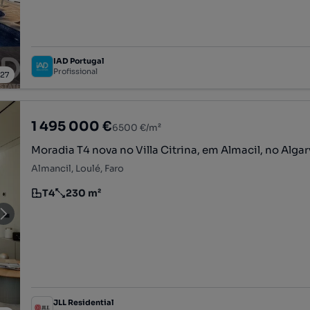
IAD Portugal
Profissional
/
27
1 495 000 €
6500 €/m²
Moradia T4 nova no Villa Citrina, em Almacil, no Alga
Almancil, Loulé, Faro
T4
230 m²
Tipologia
Preço por metro quadrado
JLL Residential