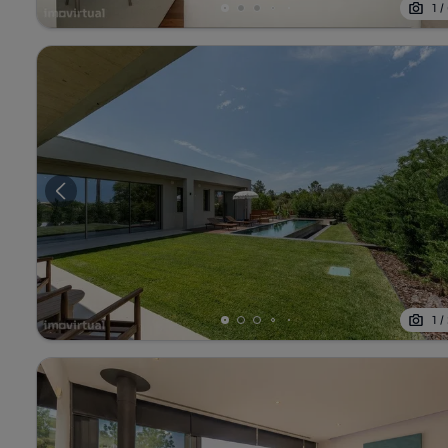
1
/
1
/