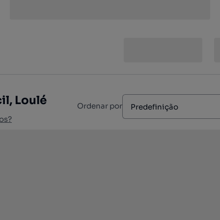
l, Loulé
Ordenar por
Predefinição
os?