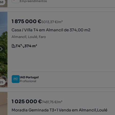
Empreendimentos
68
1 875 000 €
5013,37 €/m²
Casa / Villa T4 em Almancil de 374,00 m2
Almancil, Loulé, Faro
T4
374 m²
Tipologia
Preço por metro quadrado
IAD Portugal
Profissional
25
1 025 000 €
7481,75 €/m²
Moradia Geminada T3+1 Venda em Almancil,Loulé