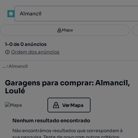
1
Mapa
Mapa
Filtros
Guardar pesquisa
2
1-0 de 0 anúncios
1-0 de 0 anúncios
Ordenar
Ordem dos anúncios
Ordem dos anúncios
...
Almancil
Garagens para comprar: Almancil,
Loulé
Ver Mapa
Nenhum resultado encontrado
Não encontrámos resultados que correspondam à
sua pesquisa. Tente de novo com outros critérios