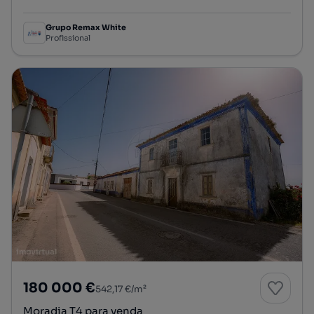
Tipologia
Preço por metro quadrado
Grupo Remax White
Profissional
180 000 €
542,17 €/m²
Moradia T4 para venda