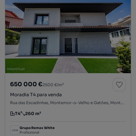
650 000 €
2500 €/m²
Moradia T4 para venda
Rua das Escadinhas, Montemor-o-Velho e Gatões, Montemor-o-Velho, Coimbra
T4
260 m²
Tipologia
Preço por metro quadrado
Grupo Remax White
Profissional