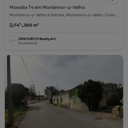
Moradia T4 em Montemor-o-Velho
Montemor-o-Velho e Gatões, Montemor-o-Velho, Coimbra
T4
360 m²
Tipologia
Preço por metro quadrado
CENTURY 21 Realty Art
Profissional