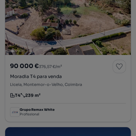
90 000 €
376,57 €/m²
Moradia T4 para venda
Liceia, Montemor-o-Velho, Coimbra
T4
239 m²
Tipologia
Preço por metro quadrado
Grupo Remax White
Profissional