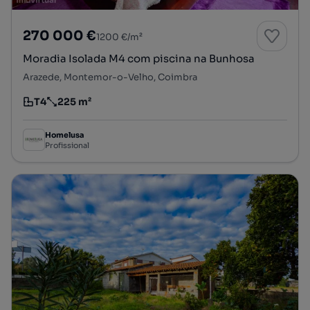
270 000 €
1200 €/m²
Moradia Isolada M4 com piscina na Bunhosa
Arazede, Montemor-o-Velho, Coimbra
T4
225 m²
Tipologia
Preço por metro quadrado
Homelusa
Profissional