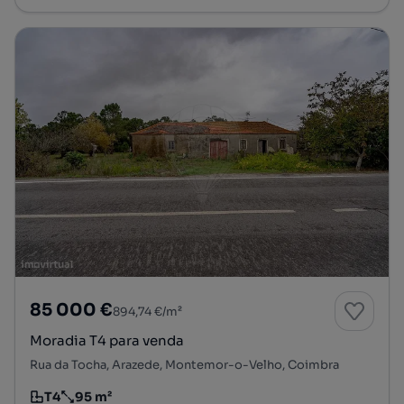
85 000 €
894,74 €/m²
Moradia T4 para venda
Rua da Tocha, Arazede, Montemor-o-Velho, Coimbra
T4
95 m²