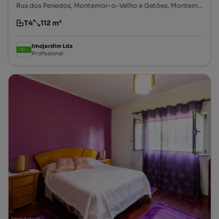
Rua dos Penedos, Montemor-o-Velho e Gatões, Montemor-o-Velho, Coimbra
T4
112 m²
Tipologia
Preço por metro quadrado
Imojardim Lda
Profissional