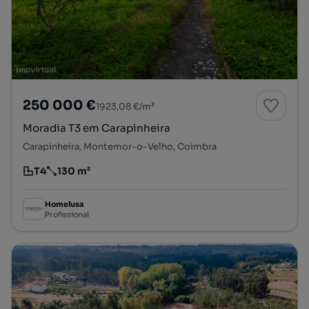
250 000 €
1923,08 €/m²
Moradia T3 em Carapinheira
Carapinheira, Montemor-o-Velho, Coimbra
T4
130 m²
Tipologia
Preço por metro quadrado
Homelusa
Profissional