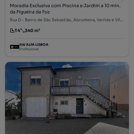
Moradia Exclusiva com Piscina e Jardim a 10 min.
da Figueira da Foz
Rua D - Bairro de São Sebastião, Abrunheira, Verride e Vila Nova da Barca, Montemor-o-Velho, Coimbra
T4
340 m²
Tipologia
Preço por metro quadrado
KW ALFA LISBOA
Profissional