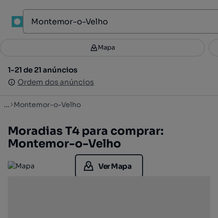
1
Mapa
Mapa
Filtros
Guardar pesquisa
3
1-21 de 21 anúncios
1-21 de 21 anúncios
Ordenar
Ordem dos anúncios
Ordem dos anúncios
...
Montemor-o-Velho
Moradias T4 para comprar:
Montemor-o-Velho
Ver Mapa