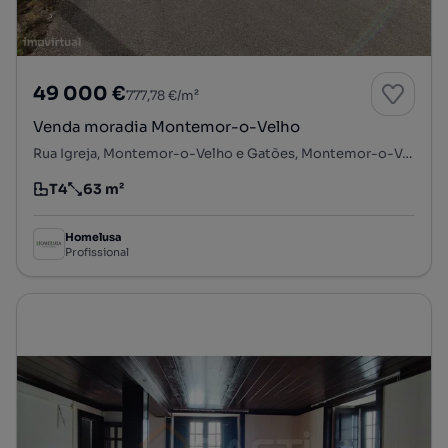
49 000 €
777,78 €/m²
Venda moradia Montemor-o-Velho
Rua Igreja, Montemor-o-Velho e Gatões, Montemor-o-Velho, Coimbra
T4
63 m²
Tipologia
Preço por metro quadrado
Homelusa
Profissional