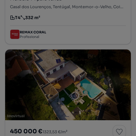
Casal dos Lourenços, Tentúgal, Montemor-o-Velho, Coimbra
T4
332 m²
Tipologia
Preço por metro quadrado
REMAX CORAL
Profissional
450 000 €
1323,53 €/m²