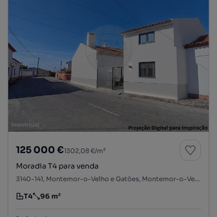
125 000 €
1302,08 €/m²
Moradia T4 para venda
3140-141, Montemor-o-Velho e Gatões, Montemor-o-Velho, Coimbra
T4
96 m²
Tipologia
Preço por metro quadrado