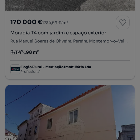
170 000 €
1734,69 €/m²
Moradia T4 com jardim e espaço exterior
Rua Manuel Soares de Oliveira, Pereira, Montemor-o-Velho, Coimbra
T4
98 m²
Tipologia
Preço por metro quadrado
Elogio Plural - Mediação Imobiliária Lda
Profissional