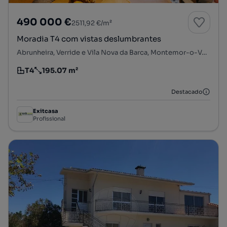
490 000 €
2511,92 €/m²
Moradia T4 com vistas deslumbrantes
Abrunheira, Verride e Vila Nova da Barca, Montemor-o-Velho, Coimbra
T4
195.07 m²
Tipologia
Preço por metro quadrado
Destacado
Exitcasa
Profissional