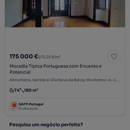
175 000 €
972,22 €/m²
Moradia Típica Portuguesa com Encanto e
Potencial
Abrunheira, Verride e Vila Nova da Barca, Montemor-o-Velho, Coimbra
T4
180 m²
Tipologia
Preço por metro quadrado
SAFTI Portugal
Profissional
Pesquisa um negócio perfeito?