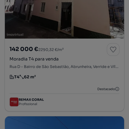
142 000 €
2290,32 €/m²
Moradia T4 para venda
Rua D - Bairro de São Sebastião, Abrunheira, Verride e Vila Nova da Barca, Montemor-o-Velho, Coimbra
T4
62 m²
Tipologia
Preço por metro quadrado
Destacado
REMAX CORAL
Profissional