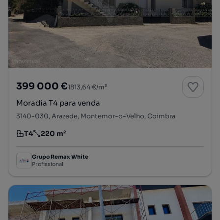
399 000 €
1813,64 €/m²
Moradia T4 para venda
3140-030, Arazede, Montemor-o-Velho, Coimbra
T4
220 m²
Tipologia
Preço por metro quadrado
Grupo Remax White
Profissional