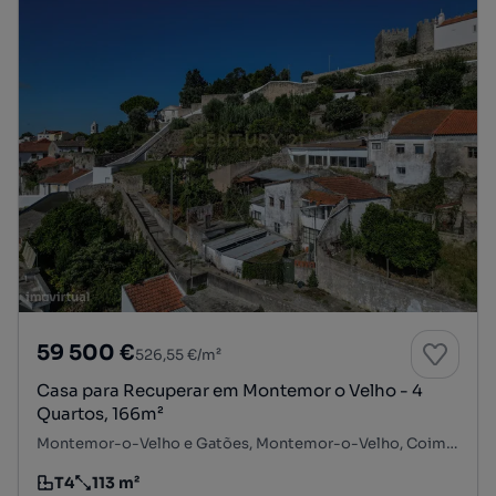
59 500 €
526,55 €/m²
Casa para Recuperar em Montemor o Velho - 4
Quartos, 166m²
Montemor-o-Velho e Gatões, Montemor-o-Velho, Coimbra
T4
113 m²
Tipologia
Preço por metro quadrado