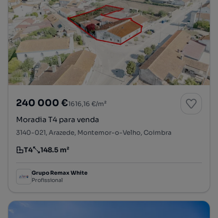
240 000 €
1616,16 €/m²
Moradia T4 para venda
3140-021, Arazede, Montemor-o-Velho, Coimbra
T4
148.5 m²
Tipologia
Preço por metro quadrado
Grupo Remax White
Profissional