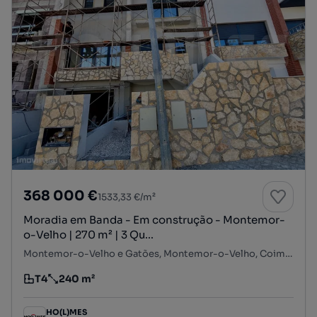
368 000 €
1533,33 €/m²
Moradia em Banda - Em construção - Montemor-
o-Velho | 270 m² | 3 Qu...
Montemor-o-Velho e Gatões, Montemor-o-Velho, Coimbra
T4
240 m²
Tipologia
Preço por metro quadrado
HO(L)MES