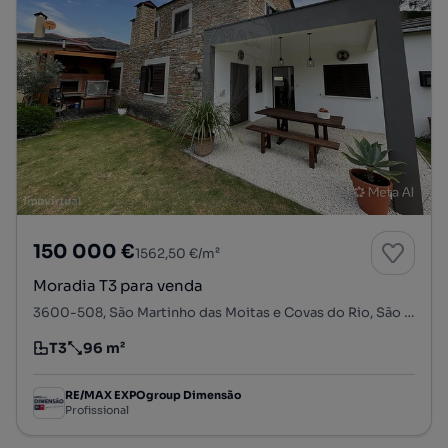
150 000 €
1562,50 €/m²
Moradia T3 para venda
3600-508, São Martinho das Moitas e Covas do Rio, São Pedro do Sul, Viseu
T3
96 m²
Tipologia
Preço por metro quadrado
RE/MAX EXPOgroup Dimensão
Profissional