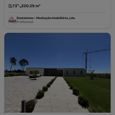
T3
220.29 m²
Tipologia
Preço por metro quadrado
Destakmov - Mediação Imobiliária, Lda.
Profissional