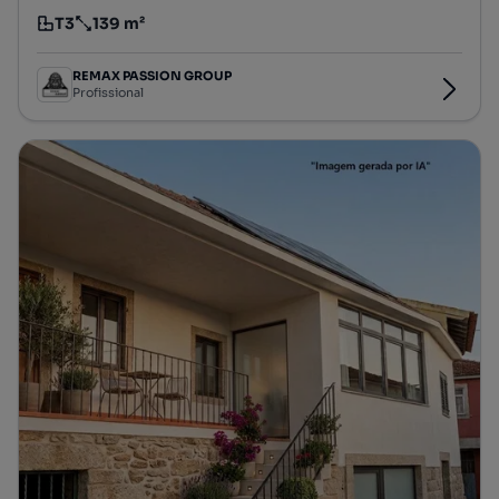
T3
139 m²
Tipologia
Preço por metro quadrado
REMAX PASSION GROUP
Profissional