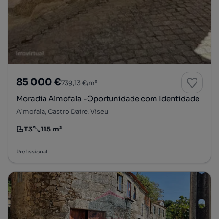
85 000 €
739,13 €/m²
Moradia Almofala -Oportunidade com Identidade
Almofala, Castro Daire, Viseu
T3
115 m²
Tipologia
Preço por metro quadrado
Profissional