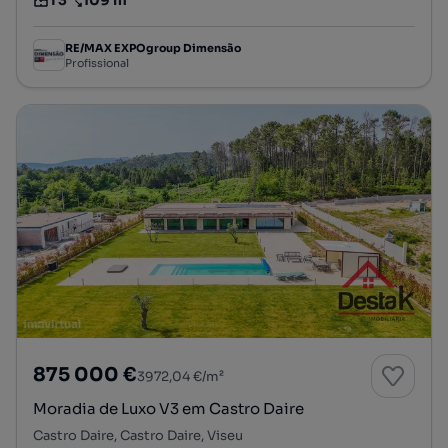
T3
109 m²
Tipologia
Preço por metro quadrado
RE/MAX EXPOgroup Dimensão
Profissional
875 000 €
3972,04 €/m²
Moradia de Luxo V3 em Castro Daire
Castro Daire, Castro Daire, Viseu