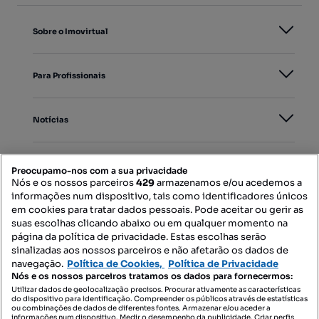
Sobre o Imovirtual
Para Profissionais
Notícias
PORTAIS
Preocupamo-nos com a sua privacidade
Nós e os nossos parceiros
429
armazenamos e/ou acedemos a
informações num dispositivo, tais como identificadores únicos
Mapa do Site
em cookies para tratar dados pessoais. Pode aceitar ou gerir as
suas escolhas clicando abaixo ou em qualquer momento na
página da política de privacidade. Estas escolhas serão
sinalizadas aos nossos parceiros e não afetarão os dados de
Contacte-nos
navegação.
Política de Cookies,
Política de Privacidade
Nós e os nossos parceiros tratamos os dados para fornecermos:
Utilizar dados de geolocalização precisos. Procurar ativamente as características
do dispositivo para identificação. Compreender os públicos através de estatísticas
SIGA-NOS:
ou combinações de dados de diferentes fontes. Armazenar e/ou aceder a
informações num dispositivo. Medir o desempenho da publicidade. Criar perfis