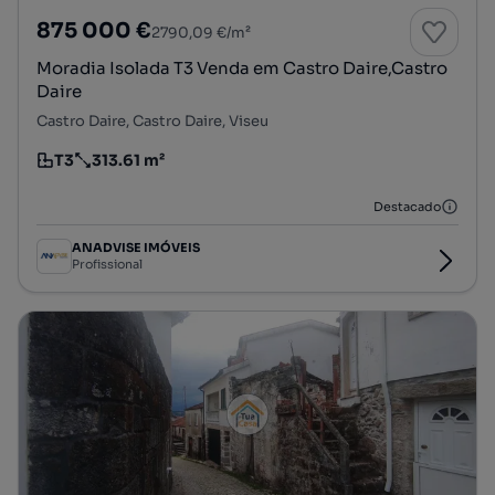
875 000 €
2790,09 €/m²
Moradia Isolada T3 Venda em Castro Daire,Castro
Daire
Castro Daire, Castro Daire, Viseu
T3
313.61 m²
Tipologia
Preço por metro quadrado
Destacado
ANADVISE IMÓVEIS
Profissional