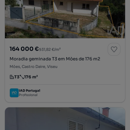
164 000 €
931,82 €/m²
Moradia geminada T3 em Mões de 176 m2
Mões, Castro Daire, Viseu
T3
176 m²
Tipologia
Preço por metro quadrado
IAD Portugal
Profissional