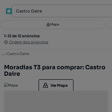
1
Mapa
Mapa
Filtros
Guardar pesquisa
3
1-12 de 12 anúncios
1-12 de 12 anúncios
Ordenar
Ordem dos anúncios
Ordem dos anúncios
...
Castro Daire
Moradias T3 para comprar: Castro
Daire
Ver Mapa