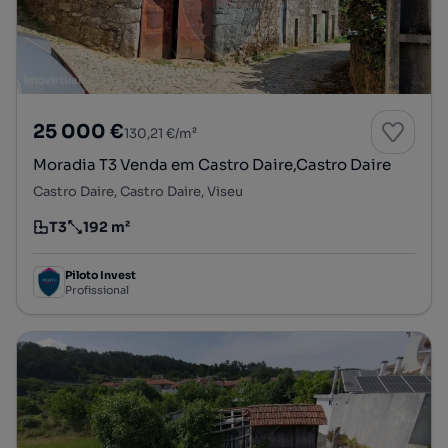
25 000 €
130,21 €/m²
Moradia T3 Venda em Castro Daire,Castro Daire
Castro Daire, Castro Daire, Viseu
T3
192 m²
Tipologia
Preço por metro quadrado
Piloto Invest
Profissional