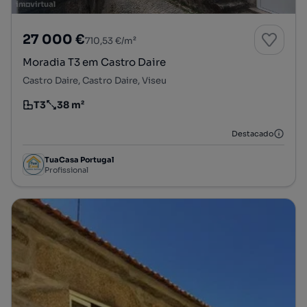
27 000 €
710,53 €/m²
Moradia T3 em Castro Daire
Castro Daire, Castro Daire, Viseu
T3
38 m²
Tipologia
Preço por metro quadrado
Destacado
TuaCasa Portugal
Profissional