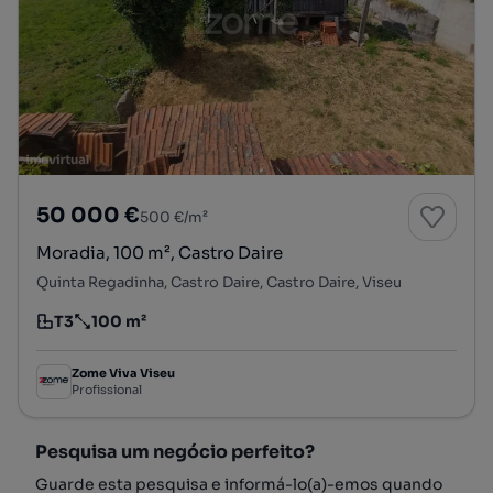
50 000 €
500 €/m²
Moradia, 100 m², Castro Daire
Quinta Regadinha, Castro Daire, Castro Daire, Viseu
T3
100 m²
Tipologia
Preço por metro quadrado
Zome Viva Viseu
Profissional
Pesquisa um negócio perfeito?
Guarde esta pesquisa e informá-lo(a)-emos quando