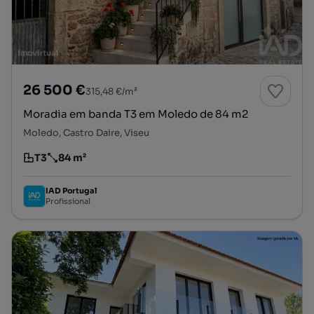
26 500 €
315,48 €/m²
Moradia em banda T3 em Moledo de 84 m2
Moledo, Castro Daire, Viseu
T3
84 m²
Tipologia
Preço por metro quadrado
IAD Portugal
Profissional