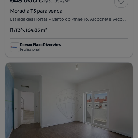
648 000 €
3930,85 €/m²
Moradia T3 para venda
Estrada das Hortas - Canto do Pinheiro, Alcochete, Alcochete, Setúbal
T3
164.85 m²
Tipologia
Preço por metro quadrado
Remax Place Riverview
Profissional