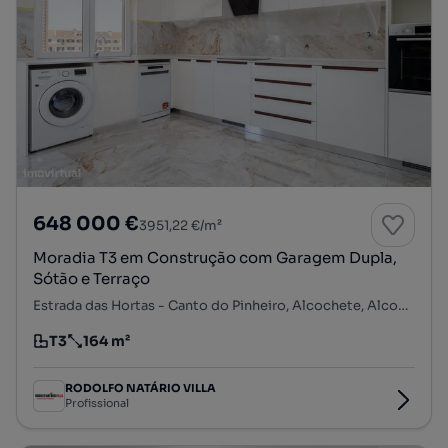
648 000 €
3951,22 €/m²
Moradia T3 em Construção com Garagem Dupla,
Sótão e Terraço
Estrada das Hortas - Canto do Pinheiro, Alcochete, Alcochete, Setúbal
T3
164 m²
Tipologia
Preço por metro quadrado
RODOLFO NATÁRIO VILLA
Profissional