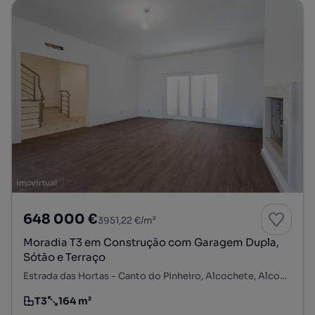
648 000 €
3951,22 €/m²
Moradia T3 em Construção com Garagem Dupla,
Sótão e Terraço
Estrada das Hortas - Canto do Pinheiro, Alcochete, Alcochete, Setúbal
T3
164 m²
Tipologia
Preço por metro quadrado