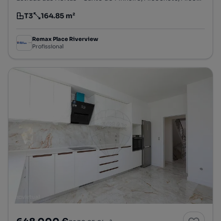
T3
164.85 m²
Tipologia
Preço por metro quadrado
Remax Place Riverview
Profissional