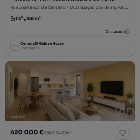
Rua José Baptista Canteiro - Urbanização dos Barris, Alcochete, Alcochete, Setúbal
T3
168 m²
Tipologia
Preço por metro quadrado
Destacado
Century21 Golden House
Profissional
420 000 €
6363,64 €/m²