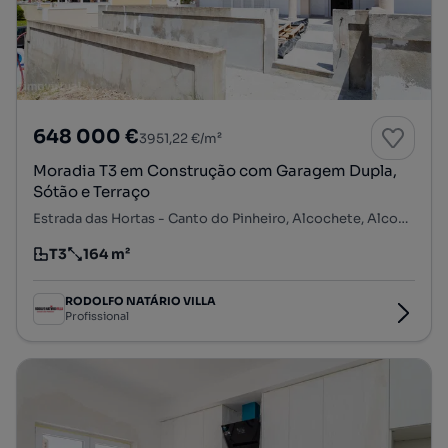
648 000 €
3951,22 €/m²
Moradia T3 em Construção com Garagem Dupla,
Sótão e Terraço
Estrada das Hortas - Canto do Pinheiro, Alcochete, Alcochete, Setúbal
T3
164 m²
Tipologia
Preço por metro quadrado
RODOLFO NATÁRIO VILLA
Profissional