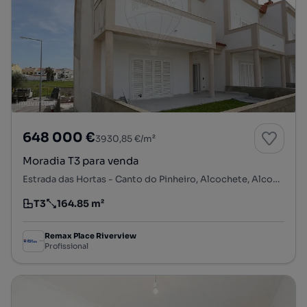
648 000 €
3930,85 €/m²
Moradia T3 para venda
Estrada das Hortas - Canto do Pinheiro, Alcochete, Alcochete, Setúbal
T3
164.85 m²
Tipologia
Preço por metro quadrado
Remax Place Riverview
Profissional