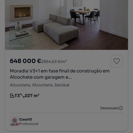
648 000 €
2854,63 €/m²
Moradia V3+1 em fase final de construção em
Alcochete com garagem e...
Alcochete, Alcochete, Setúbal
T3
227 m²
Tipologia
Preço por metro quadrado
Destacado
Casa10
Profissional