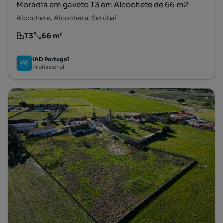
Moradia em gaveto T3 em Alcochete de 66 m2
Alcochete, Alcochete, Setúbal
T3
66 m²
Tipologia
Preço por metro quadrado
IAD Portugal
Profissional