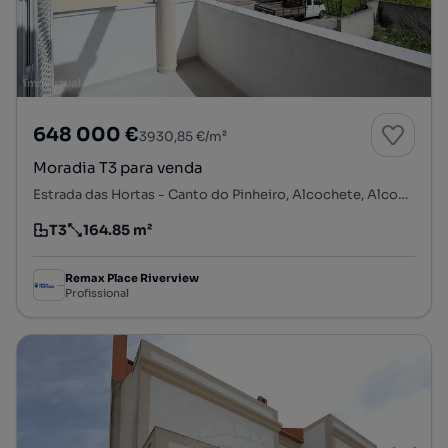
648 000 €
3930,85 €/m²
Moradia T3 para venda
Estrada das Hortas - Canto do Pinheiro, Alcochete, Alcochete, Setúbal
T3
164.85 m²
Tipologia
Preço por metro quadrado
Remax Place Riverview
Profissional