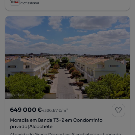
Profissional
649 000 €
4326,67 €/m²
Moradia em Banda T3+2 em Condomínio
privado|Alcochete
Alameda do Grupo Desportivo Alcochetense - Lagoa do Láparo, Alcochete, Alcochete, Setúbal