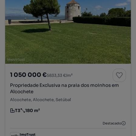
1 050 000 €
5833,33 €/m²
Propriedade Exclusiva na praia dos moinhos em
Alcochete
Alcochete, Alcochete, Setúbal
T3
180 m²
Tipologia
Preço por metro quadrado
Destacado
ImoTrust