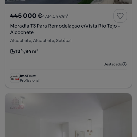
445 000 €
4734,04 €/m²
Moradia T3 Para Remodelaçao c/Vista Rio Tejo -
Alcochete
Alcochete, Alcochete, Setúbal
T3
94 m²
Tipologia
Preço por metro quadrado
Destacado
ImoTrust
Profissional