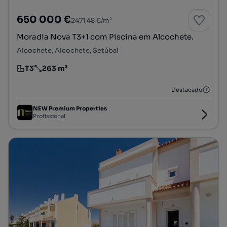
650 000 €
2471,48 €/m²
Moradia Nova T3+1 com Piscina em Alcochete.
Alcochete, Alcochete, Setúbal
T3
263 m²
Tipologia
Preço por metro quadrado
Destacado
NEW Premium Properties
Profissional