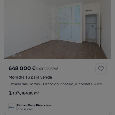
648 000 €
3930,85 €/m²
Moradia T3 para venda
Estrada das Hortas - Canto do Pinheiro, Alcochete, Alcochete, Setúbal
T3
164.85 m²
Tipologia
Preço por metro quadrado
Remax Place Riverview
Profissional