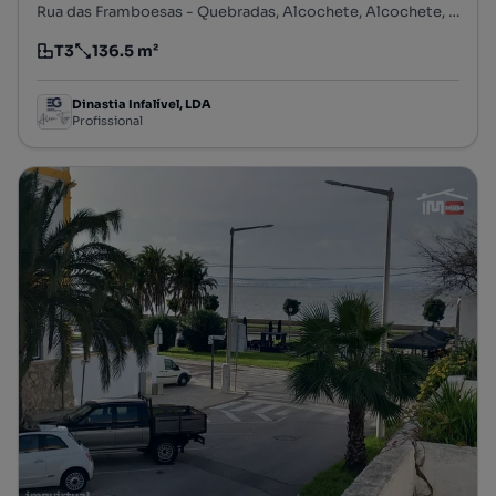
Rua das Framboesas - Quebradas, Alcochete, Alcochete, Setúbal
T3
136.5 m²
Tipologia
Preço por metro quadrado
Dinastia Infalível, LDA
Profissional