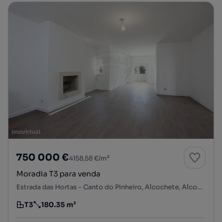
750 000 €
4158,58 €/m²
Moradia T3 para venda
Estrada das Hortas - Canto do Pinheiro, Alcochete, Alcochete, Setúbal
T3
180.35 m²
Tipologia
Preço por metro quadrado