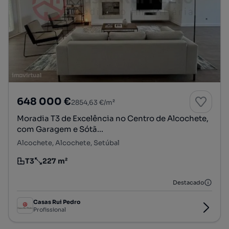
648 000 €
2854,63 €/m²
Moradia T3 de Excelência no Centro de Alcochete,
com Garagem e Sótã...
Alcochete, Alcochete, Setúbal
T3
227 m²
Tipologia
Preço por metro quadrado
Destacado
Casas Rui Pedro
Profissional