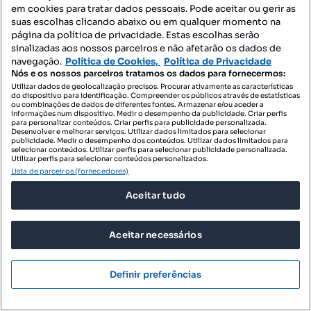
em cookies para tratar dados pessoais. Pode aceitar ou gerir as
Moradia T3 para venda
suas escolhas clicando abaixo ou em qualquer momento na
Rua do Alto do Castelo - Alto do Castelo, Alcochete, Alcochete, Setúbal
página da política de privacidade. Estas escolhas serão
sinalizadas aos nossos parceiros e não afetarão os dados de
T3
140 m²
navegação.
Política de Cookies,
Política de Privacidade
Tipologia
Preço por metro quadrado
Nós e os nossos parceiros tratamos os dados para fornecermos:
Utilizar dados de geolocalização precisos. Procurar ativamente as características
Remax Lounge
do dispositivo para identificação. Compreender os públicos através de estatísticas
Profissional
ou combinações de dados de diferentes fontes. Armazenar e/ou aceder a
informações num dispositivo. Medir o desempenho da publicidade. Criar perfis
para personalizar conteúdos. Criar perfis para publicidade personalizada.
Desenvolver e melhorar serviços. Utilizar dados limitados para selecionar
publicidade. Medir o desempenho dos conteúdos. Utilizar dados limitados para
selecionar conteúdos. Utilizar perfis para selecionar publicidade personalizada.
Utilizar perfis para selecionar conteúdos personalizados.
Lista de parceiros (fornecedores)
Aceitar tudo
Aceitar necessários
Definir preferências