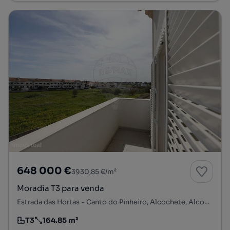
648 000 €
3930,85 €/m²
Moradia T3 para venda
Estrada das Hortas - Canto do Pinheiro, Alcochete, Alcochete, Setúbal
T3
164.85 m²
Tipologia
Preço por metro quadrado