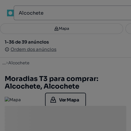
1
Mapa
Mapa
Filtros
Guardar pesquisa
3
1-36 de 39 anúncios
1-36 de 39 anúncios
Ordenar
Ordem dos anúncios
Ordem dos anúncios
...
Alcochete
Moradias T3 para comprar:
Alcochete, Alcochete
Ver Mapa