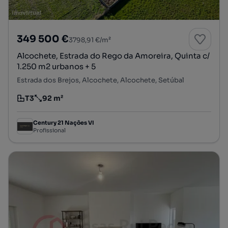
349 500 €
3798,91 €/m²
Alcochete, Estrada do Rego da Amoreira, Quinta c/
1.250 m2 urbanos + 5
Estrada dos Brejos, Alcochete, Alcochete, Setúbal
T3
92 m²
Tipologia
Preço por metro quadrado
Century 21 Nações VI
Profissional