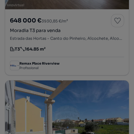
648 000 €
3930,85 €/m²
Moradia T3 para venda
Estrada das Hortas - Canto do Pinheiro, Alcochete, Alcochete, Setúbal
T3
164.85 m²
Tipologia
Preço por metro quadrado
Remax Place Riverview
Profissional