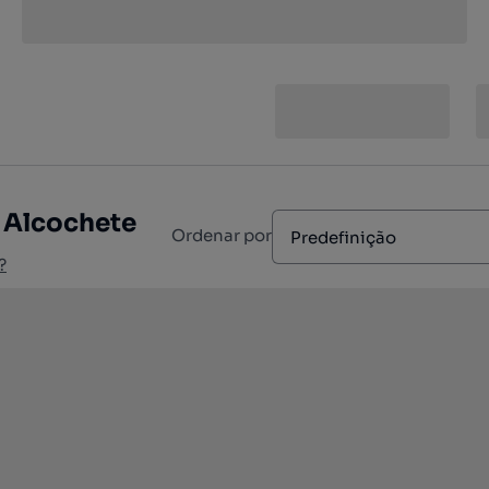
 Alcochete
Ordenar por
Predefinição
?