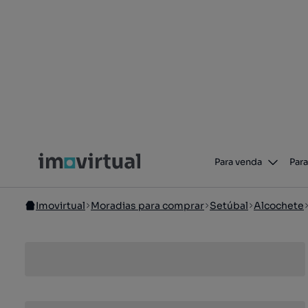
Para venda
Para
Imovirtual
Moradias para comprar
Setúbal
Alcochete