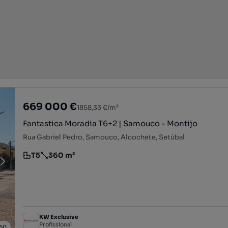
669 000 €
1858,33 €/m²
Fantastica Moradia T6+2 | Samouco - Montijo
Rua Gabriel Pedro, Samouco, Alcochete, Setúbal
T5
360 m²
Tipologia
Preço por metro quadrado
KW Exclusive
Profissional
60