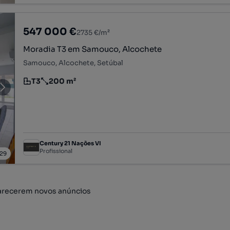
547 000 €
2735 €/m²
Moradia T3 em Samouco, Alcochete
Samouco, Alcochete, Setúbal
T3
200 m²
Tipologia
Preço por metro quadrado
Century 21 Nações VI
Profissional
29
arecerem novos anúncios