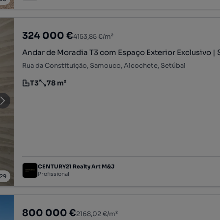
324 000 €
4153,85 €/m²
Andar de Moradia T3 com Espaço Exterior Exclusivo 
Rua da Constituição, Samouco, Alcochete, Setúbal
T3
78 m²
Tipologia
Preço por metro quadrado
CENTURY21 Realty Art M&J
Profissional
29
800 000 €
2168,02 €/m²