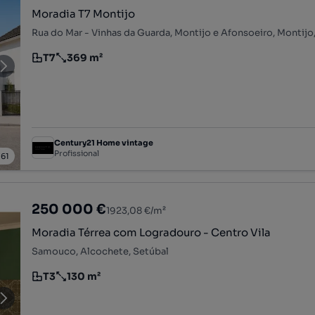
Moradia T7 Montijo
Rua do Mar - Vinhas da Guarda, Montijo e Afonsoeiro, Montijo
T7
369 m²
Tipologia
Preço por metro quadrado
Century21 Home vintage
Profissional
/
61
250 000 €
1923,08 €/m²
Moradia Térrea com Logradouro - Centro Vila
Samouco, Alcochete, Setúbal
T3
130 m²
Tipologia
Preço por metro quadrado