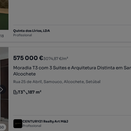
Quinta dos Lírios, LDA
Profissional
/
13
575 000 €
3074,87 €/m²
Moradia T3 com 3 Suites e Arquitetura Distinta em S
Alcochete
Rua 25 de Abril, Samouco, Alcochete, Setúbal
T3
187 m²
Tipologia
Preço por metro quadrado
CENTURY21 Realty Art M&J
Profissional
50