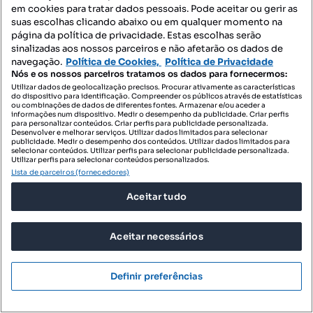
em cookies para tratar dados pessoais. Pode aceitar ou gerir as
suas escolhas clicando abaixo ou em qualquer momento na
página da política de privacidade. Estas escolhas serão
sinalizadas aos nossos parceiros e não afetarão os dados de
navegação.
Política de Cookies,
Política de Privacidade
Nós e os nossos parceiros tratamos os dados para fornecermos:
Utilizar dados de geolocalização precisos. Procurar ativamente as características
do dispositivo para identificação. Compreender os públicos através de estatísticas
ou combinações de dados de diferentes fontes. Armazenar e/ou aceder a
informações num dispositivo. Medir o desempenho da publicidade. Criar perfis
para personalizar conteúdos. Criar perfis para publicidade personalizada.
Desenvolver e melhorar serviços. Utilizar dados limitados para selecionar
publicidade. Medir o desempenho dos conteúdos. Utilizar dados limitados para
selecionar conteúdos. Utilizar perfis para selecionar publicidade personalizada.
Utilizar perfis para selecionar conteúdos personalizados.
Lista de parceiros (fornecedores)
Aceitar tudo
649 000 €
4133,49 €/m²
Aceitar necessários
Exclusividade no centro histórico de Évora | T3
premium com jardim pri
Definir preferências
Évora, Évora (São Mamede, Sé, São Pedro e Santo Antão), Évora, Évora