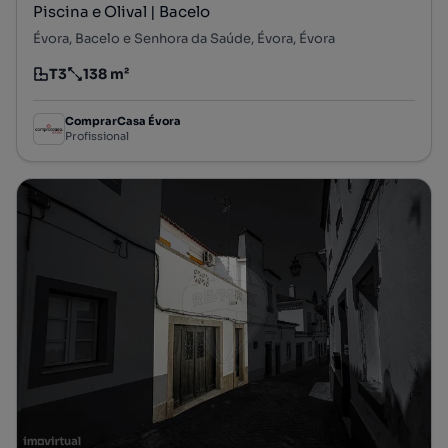
Piscina e Olival | Bacelo
Évora, Bacelo e Senhora da Saúde, Évora, Évora
T3
138 m²
Tipologia
Preço por metro quadrado
ComprarCasa Évora
Profissional