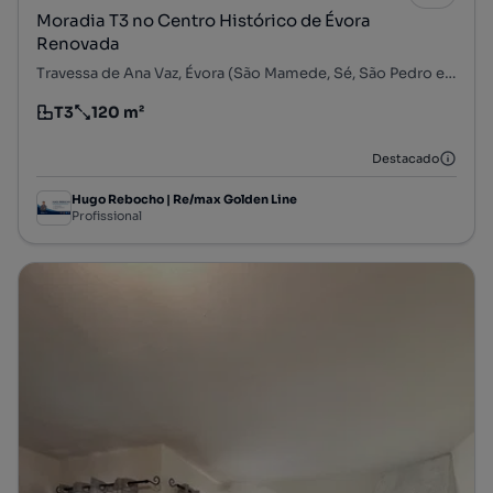
Moradia T3 no Centro Histórico de Évora
Renovada
Travessa de Ana Vaz, Évora (São Mamede, Sé, São Pedro e Santo Antão), Évora, Évora
T3
120 m²
Tipologia
Preço por metro quadrado
Destacado
Hugo Rebocho | Re/max Golden Line
Profissional