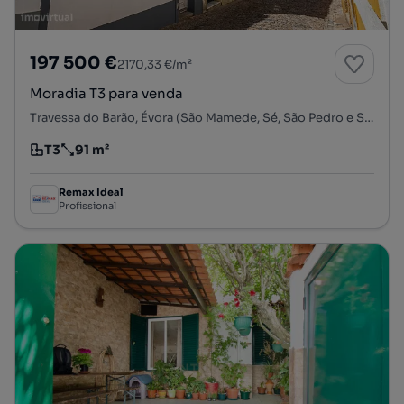
197 500 €
2170,33 €/m²
Moradia T3 para venda
Travessa do Barão, Évora (São Mamede, Sé, São Pedro e Santo Antão), Évora, Évora
T3
91 m²
Tipologia
Preço por metro quadrado
Remax Ideal
Profissional