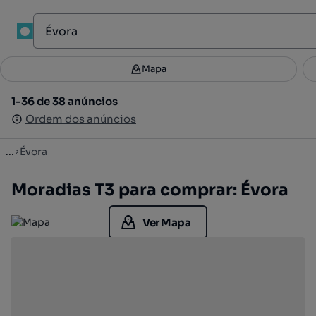
1
Mapa
Mapa
Filtros
Guardar pesquisa
3
1-36 de 38 anúncios
1-36 de 38 anúncios
Ordenar
Ordem dos anúncios
Ordem dos anúncios
...
Évora
Moradias T3 para comprar: Évora
Ver Mapa