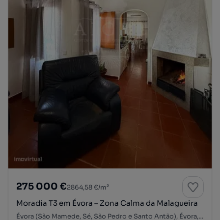
275 000 €
2864,58 €/m²
Moradia T3 em Évora – Zona Calma da Malagueira
Évora (São Mamede, Sé, São Pedro e Santo Antão), Évora, Évora