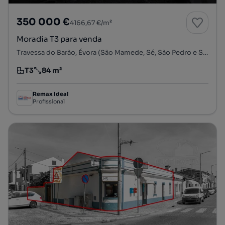
350 000 €
4166,67 €/m²
Moradia T3 para venda
Travessa do Barão, Évora (São Mamede, Sé, São Pedro e Santo Antão), Évora, Évora
T3
84 m²
Tipologia
Preço por metro quadrado
Remax Ideal
Profissional