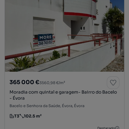
365 000 €
3560,98 €/m²
Moradia com quintal e garagem- Bairro do Bacelo
- Évora
Bacelo e Senhora da Saúde, Évora, Évora
T3
102.5 m²
Tipologia
Preço por metro quadrado
Destacado