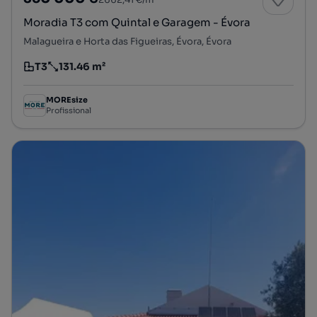
Moradia T3 com Quintal e Garagem - Évora
Malagueira e Horta das Figueiras, Évora, Évora
T3
131.46 m²
Tipologia
Preço por metro quadrado
MOREsize
Profissional