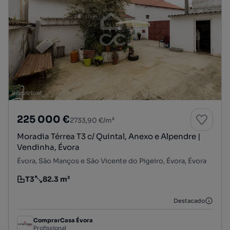
225 000 €
2733,90 €/m²
Moradia Térrea T3 c/ Quintal, Anexo e Alpendre |
Vendinha, Évora
Évora, São Manços e São Vicente do Pigeiro, Évora, Évora
T3
82.3 m²
Tipologia
Preço por metro quadrado
Destacado
ComprarCasa Évora
Profissional