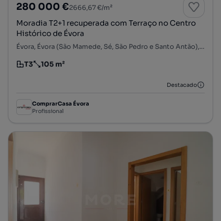
280 000 €
2666,67 €/m²
Moradia T2+1 recuperada com Terraço no Centro
Histórico de Évora
Évora, Évora (São Mamede, Sé, São Pedro e Santo Antão), Évora, Évora
T3
105 m²
Tipologia
Preço por metro quadrado
Destacado
ComprarCasa Évora
Profissional