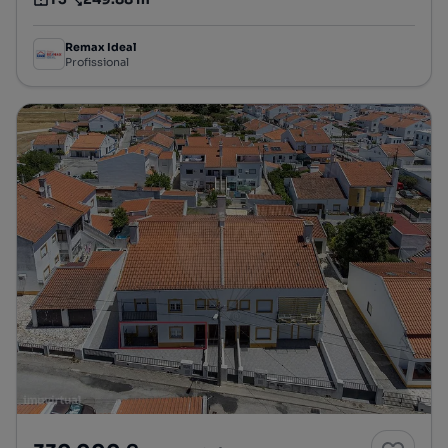
Tipologia
Preço por metro quadrado
Remax Ideal
Profissional