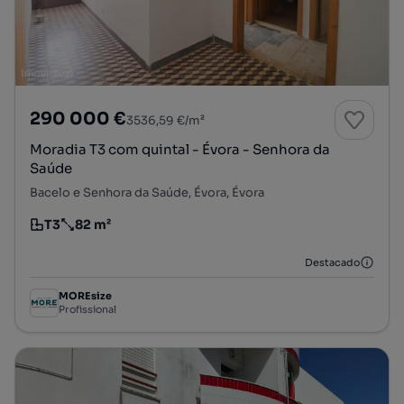
290 000 €
3536,59 €/m²
Moradia T3 com quintal - Évora - Senhora da
Saúde
Bacelo e Senhora da Saúde, Évora, Évora
T3
82 m²
Tipologia
Preço por metro quadrado
Destacado
MOREsize
Profissional