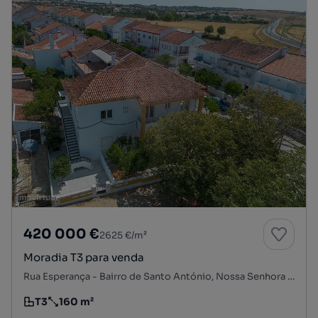
420 000 €
2625 €/m²
Moradia T3 para venda
Rua Esperança - Bairro de Santo António, Nossa Senhora de Machede, Évora, Évora
T3
160 m²
Tipologia
Preço por metro quadrado