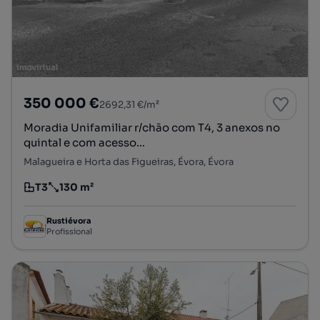
350 000 €
2692,31 €/m²
Moradia Unifamiliar r/chão com T4, 3 anexos no
quintal e com acesso...
Malagueira e Horta das Figueiras, Évora, Évora
T3
130 m²
Tipologia
Preço por metro quadrado
Rustiévora
Profissional