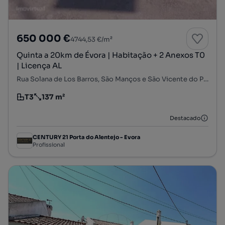
650 000 €
4744,53 €/m²
Quinta a 20km de Évora | Habitação + 2 Anexos T0
| Licença AL
Rua Solana de Los Barros, São Manços e São Vicente do Pigeiro, Évora, Évora
T3
137 m²
Tipologia
Preço por metro quadrado
Destacado
CENTURY 21 Porta do Alentejo - Evora
Profissional