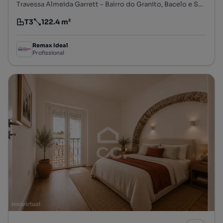
Travessa Almeida Garrett - Bairro do Granito, Bacelo e Senhora da Saúde, Évora, Évora
T3
122.4 m²
Tipologia
Preço por metro quadrado
Remax Ideal
Profissional