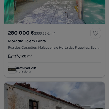
280 000 €
2333,33 €/m²
Moradia T3 em Évora
Rua dos Corações, Malagueira e Horta das Figueiras, Évora, Évora
T3
120 m²
Tipologia
Preço por metro quadrado
Century21 Villa
Profissional