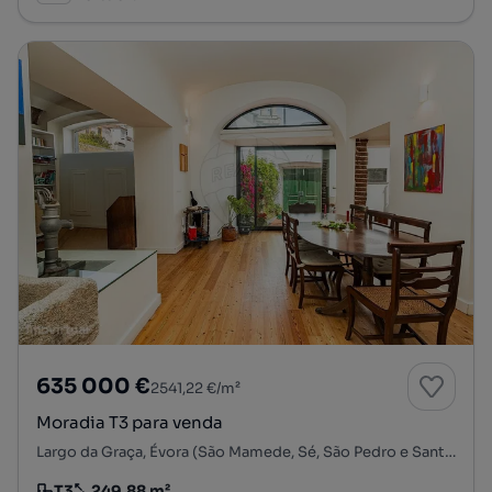
635 000 €
2541,22 €/m²
Moradia T3 para venda
Largo da Graça, Évora (São Mamede, Sé, São Pedro e Santo Antão), Évora, Évora
T3
249.88 m²