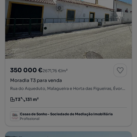
350 000 €
2671,76 €/m²
Moradia T3 para venda
Rua do Aqueduto, Malagueira e Horta das Figueiras, Évora, Évora
T3
131 m²
Tipologia
Preço por metro quadrado
Casas de Sonho - Sociedade de Mediação Imobiliária
Profissional