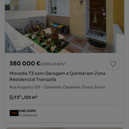
380 000 €
3089,43 €/m²
Moradia T3 com Garagem e Quintal em Zona
Residencial Tranquila
Rua Augusto Gil - Canaviais, Canaviais, Évora, Évora
T3
123 m²
Tipologia
Preço por metro quadrado
UNU DIPO
Profissional