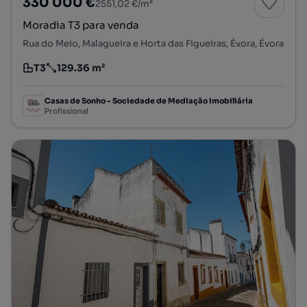
330 000 €
2551,02 €/m²
Moradia T3 para venda
Rua do Meio, Malagueira e Horta das Figueiras, Évora, Évora
T3
129.36 m²
Tipologia
Preço por metro quadrado
Casas de Sonho - Sociedade de Mediação Imobiliária
Profissional