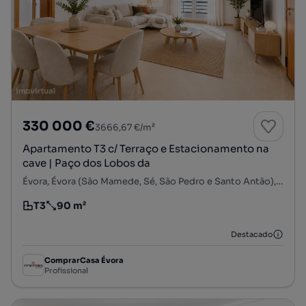
330 000 €
3666,67 €/m²
Apartamento T3 c/ Terraço e Estacionamento na
cave | Paço dos Lobos da
Évora, Évora (São Mamede, Sé, São Pedro e Santo Antão), Évora, Évora
T3
90 m²
Tipologia
Preço por metro quadrado
Destacado
ComprarCasa Évora
Profissional