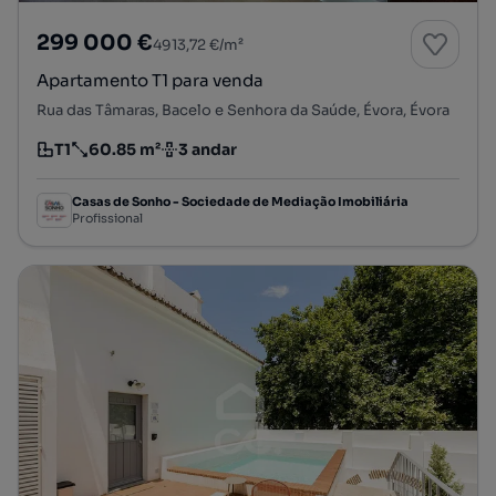
299 000 €
4913,72 €/m²
Apartamento T1 para venda
Rua das Tâmaras, Bacelo e Senhora da Saúde, Évora, Évora
T1
60.85 m²
3 andar
Tipologia
Preço por metro quadrado
Andar
Casas de Sonho - Sociedade de Mediação Imobiliária
Profissional