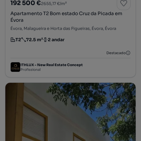
192 500 €
2655,17 €/m²
Apartamento T2 Bom estado Cruz da Picada em
Évora
Évora, Malagueira e Horta das Figueiras, Évora, Évora
T2
72.5 m²
2 andar
Tipologia
Preço por metro quadrado
Andar
Destacado
ITHLUX - New Real Estate Concept
Profissional