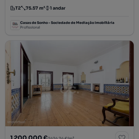
T2
75.57 m²
1 andar
Tipologia
Preço por metro quadrado
Andar
Casas de Sonho - Sociedade de Mediação Imobiliária
Profissional
1 200 000 €
2424,24 €/m²