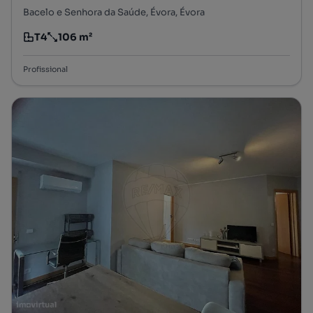
Bacelo e Senhora da Saúde, Évora, Évora
T4
106 m²
Tipologia
Preço por metro quadrado
Profissional