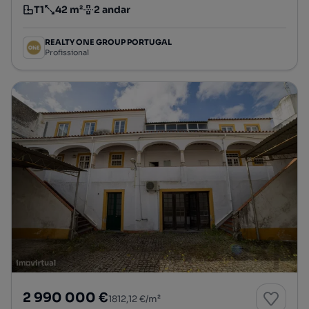
T1
42 m²
2 andar
Tipologia
Preço por metro quadrado
Andar
REALTY ONE GROUP PORTUGAL
Profissional
2 990 000 €
1812,12 €/m²