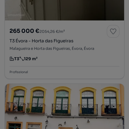
265 000 €
2054,26 €/m²
T3 Évora - Horta das Figueiras
Malagueira e Horta das Figueiras, Évora, Évora
T3
129 m²
Tipologia
Preço por metro quadrado
Profissional