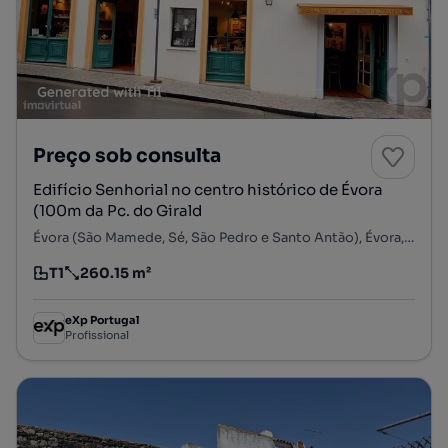
Preço sob consulta
Edifício Senhorial no centro histórico de Évora
(100m da Pc. do Girald
Évora (São Mamede, Sé, São Pedro e Santo Antão), Évora, Évora
T1
260.15 m²
Tipologia
Preço por metro quadrado
eXp Portugal
Profissional