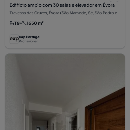
Edifício amplo com 30 salas e elevador em Évora
Travessa das Cruzes, Évora (São Mamede, Sé, São Pedro e Santo Antão), Évora, Évora
T9+
1650 m²
Tipologia
Preço por metro quadrado
eXp Portugal
Profissional