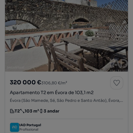
320 000 €
3106,80 €/m²
Apartamento T2 em Évora de 103,1 m2
Évora (São Mamede, Sé, São Pedro e Santo Antão), Évora, Évora
T2
103 m²
3 andar
Tipologia
Preço por metro quadrado
Andar
IAD Portugal
Profissional