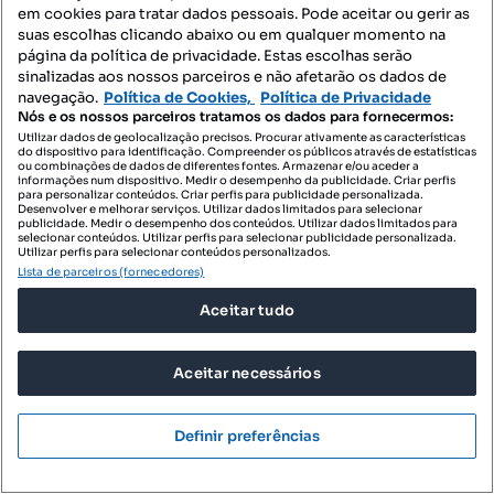
em cookies para tratar dados pessoais. Pode aceitar ou gerir as
suas escolhas clicando abaixo ou em qualquer momento na
página da política de privacidade. Estas escolhas serão
sinalizadas aos nossos parceiros e não afetarão os dados de
navegação.
Política de Cookies,
Política de Privacidade
Nós e os nossos parceiros tratamos os dados para fornecermos:
Utilizar dados de geolocalização precisos. Procurar ativamente as características
do dispositivo para identificação. Compreender os públicos através de estatísticas
ou combinações de dados de diferentes fontes. Armazenar e/ou aceder a
informações num dispositivo. Medir o desempenho da publicidade. Criar perfis
para personalizar conteúdos. Criar perfis para publicidade personalizada.
225 000 €
3879,31 €/m²
Desenvolver e melhorar serviços. Utilizar dados limitados para selecionar
publicidade. Medir o desempenho dos conteúdos. Utilizar dados limitados para
Apartamento T2 para venda
selecionar conteúdos. Utilizar perfis para selecionar publicidade personalizada.
Utilizar perfis para selecionar conteúdos personalizados.
Travessa dos Coguminhos, Évora (São Mamede, Sé, São Pedro e Santo Antão), Évora, Évora
Lista de parceiros (fornecedores)
T2
58 m²
1 andar
Aceitar tudo
Tipologia
Preço por metro quadrado
Andar
Casas de Sonho - Sociedade de Mediação Imobiliária
Aceitar necessários
Profissional
Definir preferências