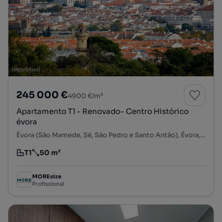
245 000 €
4900 €/m²
Apartamento T1 - Renovado- Centro Histórico
évora
Évora (São Mamede, Sé, São Pedro e Santo Antão), Évora, Évora
T1
50 m²
Tipologia
Preço por metro quadrado
MOREsize
Profissional