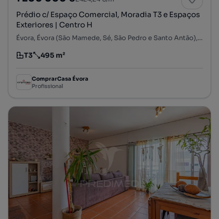
Prédio c/ Espaço Comercial, Moradia T3 e Espaços
Exteriores | Centro H
Évora, Évora (São Mamede, Sé, São Pedro e Santo Antão), Évora, Évora
T3
495 m²
Tipologia
Preço por metro quadrado
ComprarCasa Évora
Profissional