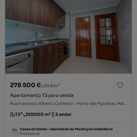
278 500 €
1,09 €/m²
Apartamento T3 para venda
Rua Francisco Alberto Cutileiro - Horta das Figueiras, Malagueira e Horta das Figueiras, Évora, Évora
T3
255000 m²
3 andar
Tipologia
Preço por metro quadrado
Andar
Casas de Sonho - Sociedade de Mediação Imobiliária
Profissional