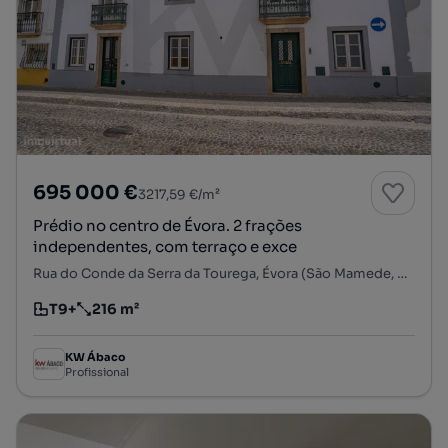
695 000 €
3217,59 €/m²
Prédio no centro de Évora. 2 frações
independentes, com terraço e exce
Rua do Conde da Serra da Tourega, Évora (São Mamede, Sé, São Pedro e Santo Antão), Évora, Évora
T9+
216 m²
Tipologia
Preço por metro quadrado
KW Ábaco
Profissional