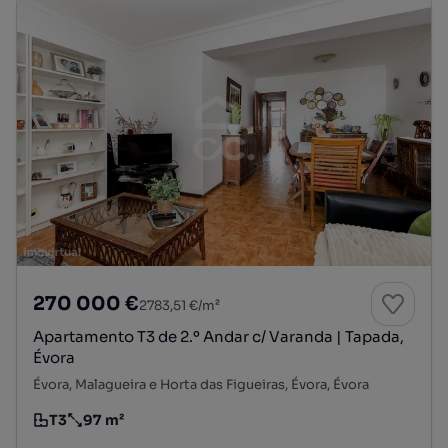
270 000 €
2783,51 €/m²
Apartamento T3 de 2.º Andar c/ Varanda | Tapada,
Évora
Évora, Malagueira e Horta das Figueiras, Évora, Évora
T3
97 m²
Tipologia
Preço por metro quadrado