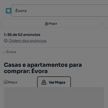
1
Mapa
Mapa
Filtros
Guardar pesquisa
1
1-36 de 52 anúncios
1-36 de 52 anúncios
Ordenar
Ordem dos anúncios
Ordem dos anúncios
...
Évora
Casas e apartamentos para
comprar: Évora
Ver Mapa