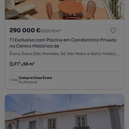
290 000 €
5000 €/m²
T1 Exclusivo com Piscina em Condomínio Privado
no Centro Histórico de
Évora, Évora (São Mamede, Sé, São Pedro e Santo Antão), Évora, Évora
T1
58 m²
Tipologia
Preço por metro quadrado
ComprarCasa Évora
Profissional