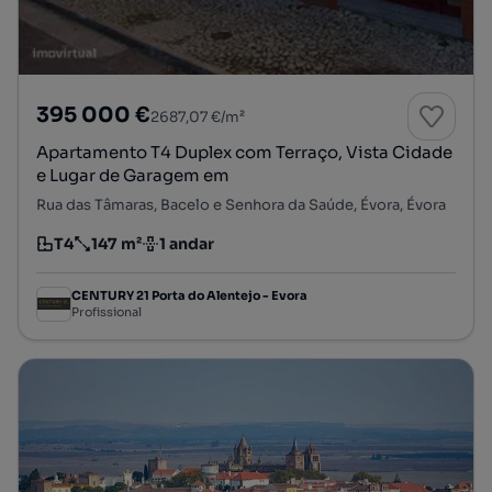
395 000 €
2687,07 €/m²
Apartamento T4 Duplex com Terraço, Vista Cidade
e Lugar de Garagem em
Rua das Tâmaras, Bacelo e Senhora da Saúde, Évora, Évora
T4
147 m²
1 andar
Tipologia
Preço por metro quadrado
Andar
CENTURY 21 Porta do Alentejo - Evora
Profissional