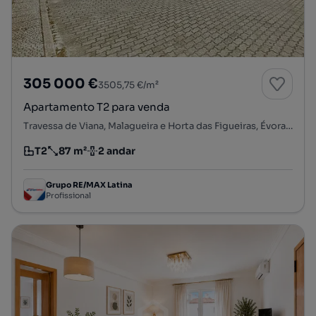
305 000 €
3505,75 €/m²
Apartamento T2 para venda
Travessa de Viana, Malagueira e Horta das Figueiras, Évora, Évora
T2
87 m²
2 andar
Tipologia
Preço por metro quadrado
Andar
Grupo RE/MAX Latina
Profissional