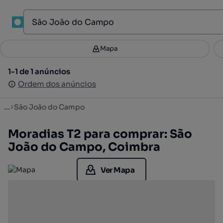
1
Mapa
Mapa
Filtros
Guardar pesquisa
3
1-1 de 1 anúncios
1-1 de 1 anúncios
Ordenar
Ordem dos anúncios
Ordem dos anúncios
...
São João do Campo
Moradias T2 para comprar: São
João do Campo, Coimbra
Ver Mapa