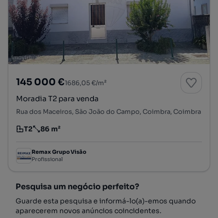
145 000 €
1686,05 €/m²
Moradia T2 para venda
Rua dos Maceiros, São João do Campo, Coimbra, Coimbra
T2
86 m²
Tipologia
Preço por metro quadrado
Remax Grupo Visão
Profissional
Pesquisa um negócio perfeito?
Guarde esta pesquisa e informá-lo(a)-emos quando
aparecerem novos anúncios coincidentes.