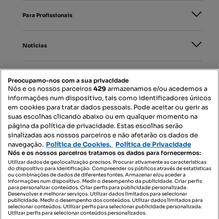
Para Profissionais
Notícias
PORTAIS
Preocupamo-nos com a sua privacidade
Nós e os nossos parceiros
429
armazenamos e/ou acedemos a
informações num dispositivo, tais como identificadores únicos
Mapa do Site
em cookies para tratar dados pessoais. Pode aceitar ou gerir as
suas escolhas clicando abaixo ou em qualquer momento na
página da política de privacidade. Estas escolhas serão
sinalizadas aos nossos parceiros e não afetarão os dados de
Contacte-nos
navegação.
Política de Cookies,
Política de Privacidade
Nós e os nossos parceiros tratamos os dados para fornecermos:
Utilizar dados de geolocalização precisos. Procurar ativamente as características
do dispositivo para identificação. Compreender os públicos através de estatísticas
SIGA-NOS:
ou combinações de dados de diferentes fontes. Armazenar e/ou aceder a
informações num dispositivo. Medir o desempenho da publicidade. Criar perfis
para personalizar conteúdos. Criar perfis para publicidade personalizada.
Desenvolver e melhorar serviços. Utilizar dados limitados para selecionar
publicidade. Medir o desempenho dos conteúdos. Utilizar dados limitados para
selecionar conteúdos. Utilizar perfis para selecionar publicidade personalizada.
DESCARREGAR NA:
Utilizar perfis para selecionar conteúdos personalizados.