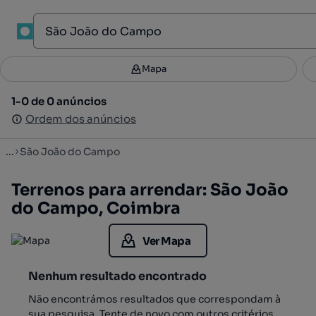
1
Mapa
Mapa
Filtros
Guardar pesquisa
3
1-0 de 0 anúncios
1-0 de 0 anúncios
Ordenar
Ordem dos anúncios
Ordem dos anúncios
...
São João do Campo
Terrenos para arrendar: São João
do Campo, Coimbra
Ver Mapa
Nenhum resultado encontrado
Não encontrámos resultados que correspondam à
sua pesquisa. Tente de novo com outros critérios