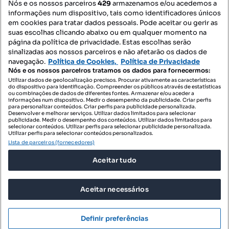
Nós e os nossos parceiros
429
armazenamos e/ou acedemos a
informações num dispositivo, tais como identificadores únicos
Mapa do Site
em cookies para tratar dados pessoais. Pode aceitar ou gerir as
suas escolhas clicando abaixo ou em qualquer momento na
página da política de privacidade. Estas escolhas serão
sinalizadas aos nossos parceiros e não afetarão os dados de
Contacte-nos
navegação.
Política de Cookies,
Política de Privacidade
Nós e os nossos parceiros tratamos os dados para fornecermos:
Utilizar dados de geolocalização precisos. Procurar ativamente as características
do dispositivo para identificação. Compreender os públicos através de estatísticas
SIGA-NOS:
ou combinações de dados de diferentes fontes. Armazenar e/ou aceder a
informações num dispositivo. Medir o desempenho da publicidade. Criar perfis
para personalizar conteúdos. Criar perfis para publicidade personalizada.
Desenvolver e melhorar serviços. Utilizar dados limitados para selecionar
publicidade. Medir o desempenho dos conteúdos. Utilizar dados limitados para
selecionar conteúdos. Utilizar perfis para selecionar publicidade personalizada.
DESCARREGAR NA:
Utilizar perfis para selecionar conteúdos personalizados.
Lista de parceiros (fornecedores)
Aceitar tudo
Aceitar necessários
© 2026 Imovirtual.com, OLX Portugal, S.A.
TERMOS DE UTILIZAÇÃO
Definir preferências
POLÍTICA DE PRIVACIDADE
CONFIGURAÇÕES DE PRIVACIDADE