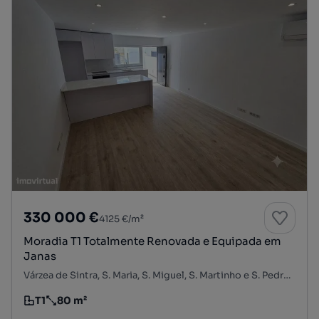
330 000 €
4125 €/m²
Moradia T1 Totalmente Renovada e Equipada em
Janas
Várzea de Sintra, S. Maria, S. Miguel, S. Martinho e S. Pedro de Penaferrim, Sintra, Lisboa
T1
80 m²
Tipologia
Preço por metro quadrado