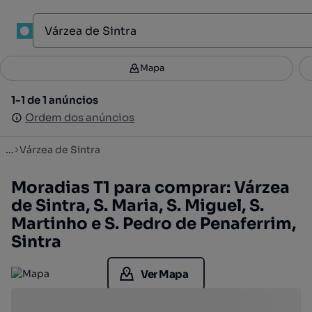
1
Mapa
Mapa
Filtros
Guardar pesquisa
3
1-1 de 1 anúncios
1-1 de 1 anúncios
Ordenar
Ordem dos anúncios
Ordem dos anúncios
...
Várzea de Sintra
Moradias T1 para comprar: Várzea
de Sintra, S. Maria, S. Miguel, S.
Martinho e S. Pedro de Penaferrim,
Sintra
Ver Mapa