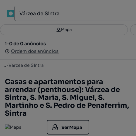
1
Mapa
Mapa
Filtros
Guardar pesquisa
3
1-0 de 0 anúncios
1-0 de 0 anúncios
Ordenar
Ordem dos anúncios
Ordem dos anúncios
...
Várzea de Sintra
Casas e apartamentos para
arrendar (penthouse): Várzea de
Sintra, S. Maria, S. Miguel, S.
Martinho e S. Pedro de Penaferrim,
Sintra
Ver Mapa