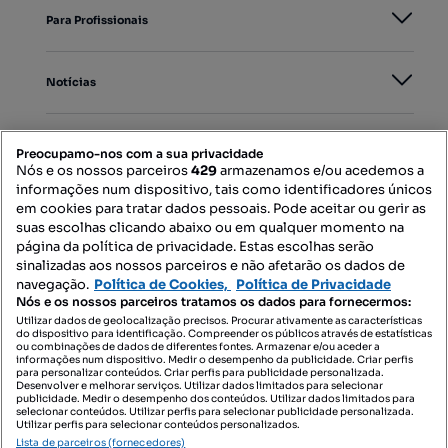
Para Profissionais
Notícias
PORTAIS
Preocupamo-nos com a sua privacidade
Nós e os nossos parceiros
429
armazenamos e/ou acedemos a
informações num dispositivo, tais como identificadores únicos
Mapa do Site
em cookies para tratar dados pessoais. Pode aceitar ou gerir as
suas escolhas clicando abaixo ou em qualquer momento na
página da política de privacidade. Estas escolhas serão
sinalizadas aos nossos parceiros e não afetarão os dados de
Contacte-nos
navegação.
Política de Cookies,
Política de Privacidade
Nós e os nossos parceiros tratamos os dados para fornecermos:
Utilizar dados de geolocalização precisos. Procurar ativamente as características
do dispositivo para identificação. Compreender os públicos através de estatísticas
SIGA-NOS:
ou combinações de dados de diferentes fontes. Armazenar e/ou aceder a
informações num dispositivo. Medir o desempenho da publicidade. Criar perfis
para personalizar conteúdos. Criar perfis para publicidade personalizada.
Desenvolver e melhorar serviços. Utilizar dados limitados para selecionar
publicidade. Medir o desempenho dos conteúdos. Utilizar dados limitados para
selecionar conteúdos. Utilizar perfis para selecionar publicidade personalizada.
DESCARREGAR NA:
Utilizar perfis para selecionar conteúdos personalizados.
Lista de parceiros (fornecedores)