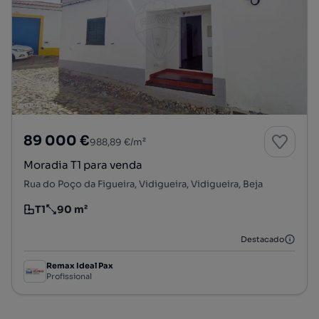
89 000 €
988,89 €/m²
Moradia T1 para venda
Rua do Poço da Figueira, Vidigueira, Vidigueira, Beja
T1
90 m²
Tipologia
Preço por metro quadrado
Destacado
Remax Ideal Pax
Profissional