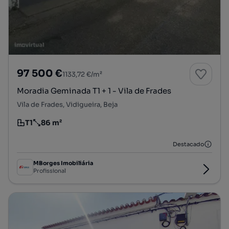
97 500 €
1133,72 €/m²
Moradia Geminada T1 + 1 - Vila de Frades
Vila de Frades, Vidigueira, Beja
T1
86 m²
Tipologia
Preço por metro quadrado
Destacado
MBorges Imobiliária
Profissional