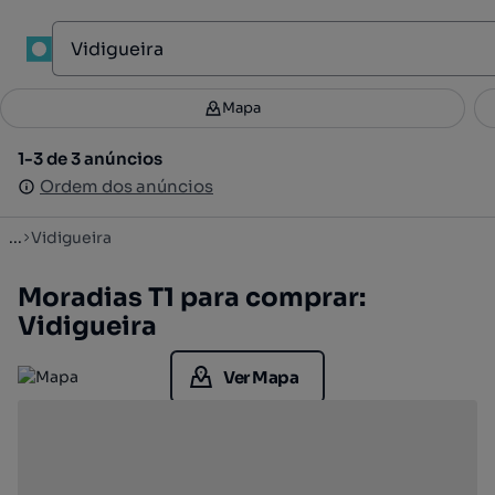
1
Mapa
Mapa
Filtros
Guardar pesquisa
3
1-3 de 3 anúncios
1-3 de 3 anúncios
Ordenar
Ordem dos anúncios
Ordem dos anúncios
...
Vidigueira
Moradias T1 para comprar:
Vidigueira
Ver Mapa