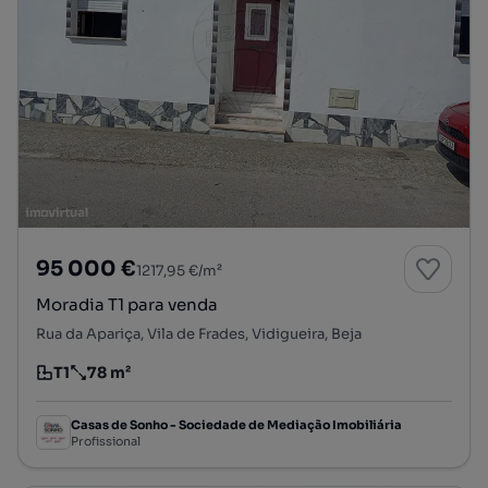
95 000 €
1217,95 €/m²
Moradia T1 para venda
Rua da Apariça, Vila de Frades, Vidigueira, Beja
T1
78 m²
Tipologia
Preço por metro quadrado
Casas de Sonho - Sociedade de Mediação Imobiliária
Profissional