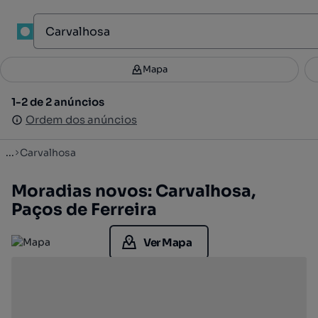
1
Mapa
Mapa
Filtros
Guardar pesquisa
3
1-2 de 2 anúncios
1-2 de 2 anúncios
Ordenar
Ordem dos anúncios
Ordem dos anúncios
...
Carvalhosa
Moradias novos: Carvalhosa,
Paços de Ferreira
Ver Mapa