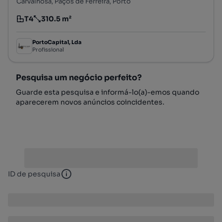
Carvalhosa, Paços de Ferreira, Porto
T4
310.5 m²
Tipologia
Preço por metro quadrado
PortoCapital, Lda
Profissional
Pesquisa um negócio perfeito?
Guarde esta pesquisa e informá-lo(a)-emos quando
aparecerem novos anúncios coincidentes.
ID de pesquisa
ID de pesquisa