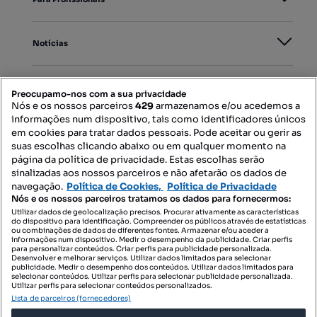
Notícias
PORTAIS
Preocupamo-nos com a sua privacidade
Nós e os nossos parceiros
429
armazenamos e/ou acedemos a
informações num dispositivo, tais como identificadores únicos
Mapa do Site
em cookies para tratar dados pessoais. Pode aceitar ou gerir as
suas escolhas clicando abaixo ou em qualquer momento na
página da política de privacidade. Estas escolhas serão
sinalizadas aos nossos parceiros e não afetarão os dados de
Contacte-nos
navegação.
Política de Cookies,
Política de Privacidade
Nós e os nossos parceiros tratamos os dados para fornecermos:
Utilizar dados de geolocalização precisos. Procurar ativamente as características
do dispositivo para identificação. Compreender os públicos através de estatísticas
SIGA-NOS:
ou combinações de dados de diferentes fontes. Armazenar e/ou aceder a
informações num dispositivo. Medir o desempenho da publicidade. Criar perfis
para personalizar conteúdos. Criar perfis para publicidade personalizada.
Desenvolver e melhorar serviços. Utilizar dados limitados para selecionar
publicidade. Medir o desempenho dos conteúdos. Utilizar dados limitados para
selecionar conteúdos. Utilizar perfis para selecionar publicidade personalizada.
DESCARREGAR NA:
Utilizar perfis para selecionar conteúdos personalizados.
Lista de parceiros (fornecedores)