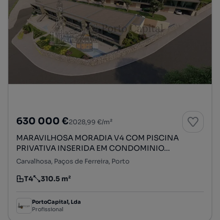
630 000 €
2028,99 €/m²
MARAVILHOSA MORADIA V4 COM PISCINA
PRIVATIVA INSERIDA EM CONDOMINIO...
Carvalhosa, Paços de Ferreira, Porto
T4
310.5 m²
Tipologia
Preço por metro quadrado
PortoCapital, Lda
Profissional