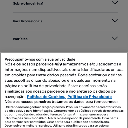
Sobre o Imovirtual
Para Profissionais
Notícias
PORTAIS
Preocupamo-nos com a sua privacidade
Nós e os nossos parceiros
429
armazenamos e/ou acedemos a
informações num dispositivo, tais como identificadores únicos
Mapa do Site
em cookies para tratar dados pessoais. Pode aceitar ou gerir as
suas escolhas clicando abaixo ou em qualquer momento na
página da política de privacidade. Estas escolhas serão
sinalizadas aos nossos parceiros e não afetarão os dados de
Contacte-nos
navegação.
Política de Cookies,
Política de Privacidade
Nós e os nossos parceiros tratamos os dados para fornecermos:
Utilizar dados de geolocalização precisos. Procurar ativamente as características
do dispositivo para identificação. Compreender os públicos através de estatísticas
SIGA-NOS:
ou combinações de dados de diferentes fontes. Armazenar e/ou aceder a
informações num dispositivo. Medir o desempenho da publicidade. Criar perfis
para personalizar conteúdos. Criar perfis para publicidade personalizada.
Desenvolver e melhorar serviços. Utilizar dados limitados para selecionar