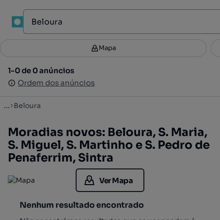
1
Mapa
Mapa
Filtros
Guardar pesquisa
3
1-0 de 0 anúncios
1-0 de 0 anúncios
Ordenar
Ordem dos anúncios
Ordem dos anúncios
...
Beloura
Moradias novos: Beloura, S. Maria,
S. Miguel, S. Martinho e S. Pedro de
Penaferrim, Sintra
Ver Mapa
Nenhum resultado encontrado