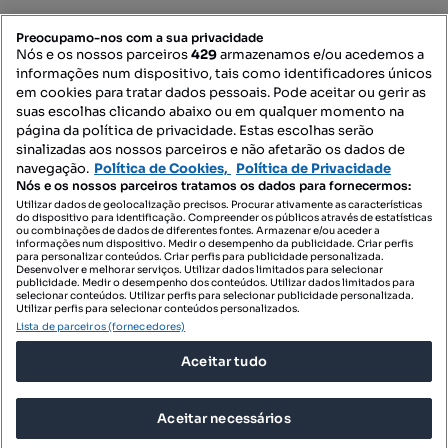
PORTAIS
Preocupamo-nos com a sua privacidade
Nós e os nossos parceiros
429
armazenamos e/ou acedemos a
informações num dispositivo, tais como identificadores únicos
Mapa do Site
em cookies para tratar dados pessoais. Pode aceitar ou gerir as
suas escolhas clicando abaixo ou em qualquer momento na
página da política de privacidade. Estas escolhas serão
sinalizadas aos nossos parceiros e não afetarão os dados de
Contacte-nos
navegação.
Política de Cookies,
Política de Privacidade
Nós e os nossos parceiros tratamos os dados para fornecermos:
Utilizar dados de geolocalização precisos. Procurar ativamente as características
do dispositivo para identificação. Compreender os públicos através de estatísticas
SIGA-NOS:
ou combinações de dados de diferentes fontes. Armazenar e/ou aceder a
informações num dispositivo. Medir o desempenho da publicidade. Criar perfis
para personalizar conteúdos. Criar perfis para publicidade personalizada.
Desenvolver e melhorar serviços. Utilizar dados limitados para selecionar
publicidade. Medir o desempenho dos conteúdos. Utilizar dados limitados para
selecionar conteúdos. Utilizar perfis para selecionar publicidade personalizada.
DESCARREGAR NA:
Utilizar perfis para selecionar conteúdos personalizados.
Lista de parceiros (fornecedores)
Aceitar tudo
Aceitar necessários
© 2026 Imovirtual.com, OLX Portugal, S.A.