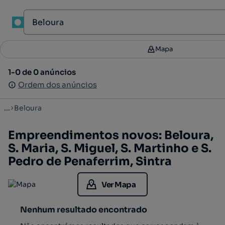
1
Mapa
Mapa
Filtros
2
1-0 de 0 anúncios
1-0 de 0 anúncios
Ordenar
Ordem dos anúncios
Ordem dos anúncios
...
Beloura
Empreendimentos novos: Beloura,
S. Maria, S. Miguel, S. Martinho e S.
Pedro de Penaferrim, Sintra
Ver Mapa
Nenhum resultado encontrado