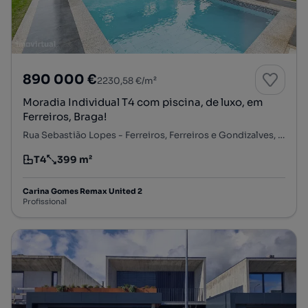
890 000 €
2230,58 €/m²
Moradia Individual T4 com piscina, de luxo, em
Ferreiros, Braga!
Rua Sebastião Lopes - Ferreiros, Ferreiros e Gondizalves, Braga, Braga
T4
399 m²
Tipologia
Preço por metro quadrado
Carina Gomes Remax United 2
Profissional