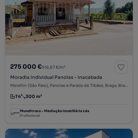
275 000 €
916,67 €/m²
Moradia individual Panoias - inacabada
Merelim (São Paio), Panoias e Parada de Tibães, Braga, Braga
T4
300 m²
Tipologia
Preço por metro quadrado
Munditroca - Mediação Imobiliária Lda
Profissional