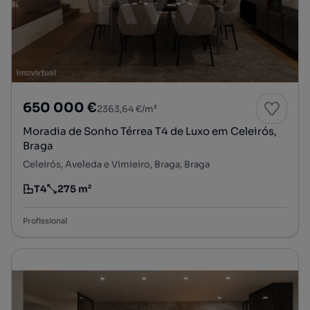
650 000 €
2363,64 €/m²
Moradia de Sonho Térrea T4 de Luxo em Celeirós,
Braga
Celeirós, Aveleda e Vimieiro, Braga, Braga
T4
275 m²
Tipologia
Preço por metro quadrado
Profissional