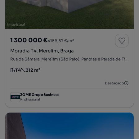
1 300 000 €
4166,67 €/m²
Moradia T4, Merelim, Braga
Rua da Sâmara, Merelim (São Paio), Panoias e Parada de Tibães, Braga, Braga
T4
312 m²
Tipologia
Preço por metro quadrado
Destacado
ZOME Grupo Business
Profissional