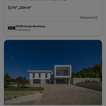
T4
224 m²
Tipologia
Preço por metro quadrado
Destacado
ZOME Grupo Business
Profissional