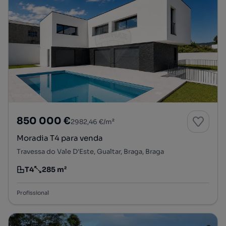
850 000 €
2982,46 €/m²
Moradia T4 para venda
Travessa do Vale D'Este, Gualtar, Braga, Braga
T4
285 m²
Tipologia
Preço por metro quadrado
Profissional