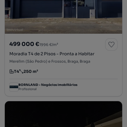
499 000 €
1996 €/m²
Moradia T4 de 2 Pisos - Pronta a Habitar
Merelim (São Pedro) e Frossos, Braga, Braga
T4
250 m²
Tipologia
Preço por metro quadrado
BORNLAND - Negócios Imobiliários
Profissional