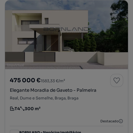
475 000 €
1583,33 €/m²
Elegante Moradia de Gaveto - Palmeira
Real, Dume e Semelhe, Braga, Braga
T4
300 m²
Tipologia
Preço por metro quadrado
Destacado
BORNLAND - Negócios Imobiliários