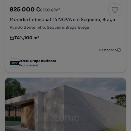
825 000 €
8250 €/m²
Moradia Individual T4 NOVA em Sequeira, Braga
Rua do Soutelinho, Sequeira, Braga, Braga
T4
100 m²
Tipologia
Preço por metro quadrado
Destacado
ZOME Grupo Business
Profissional