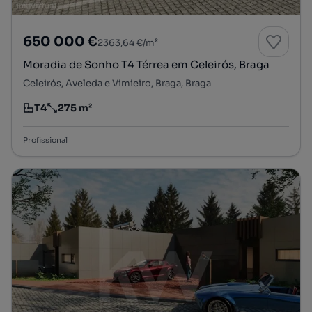
650 000 €
2363,64 €/m²
Moradia de Sonho T4 Térrea em Celeirós, Braga
Celeirós, Aveleda e Vimieiro, Braga, Braga
T4
275 m²
Tipologia
Preço por metro quadrado
Profissional