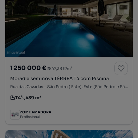
1 250 000 €
2847,38 €/m²
Moradia seminova TÉRREA T4 com Piscina
Rua das Cavadas - São Pedro ( Este), Este (São Pedro e São Mamede), Braga, Braga
T4
439 m²
Tipologia
Preço por metro quadrado
ZOME AMADORA
Profissional