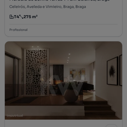
Celeirós, Aveleda e Vimieiro, Braga, Braga
T4
275 m²
Tipologia
Preço por metro quadrado
Profissional