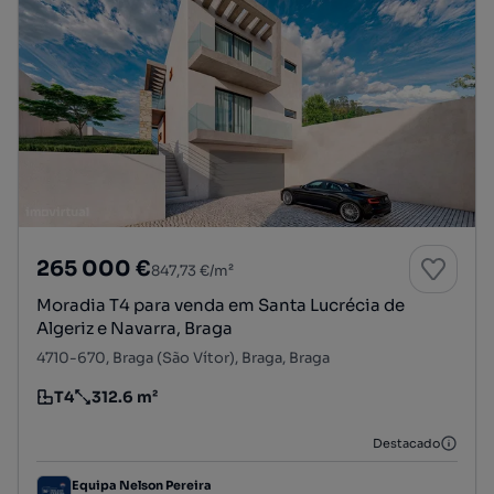
265 000 €
847,73 €/m²
Moradia T4 para venda em Santa Lucrécia de
Algeriz e Navarra, Braga
4710-670, Braga (São Vítor), Braga, Braga
T4
312.6 m²
Tipologia
Preço por metro quadrado
Destacado
Equipa Nelson Pereira