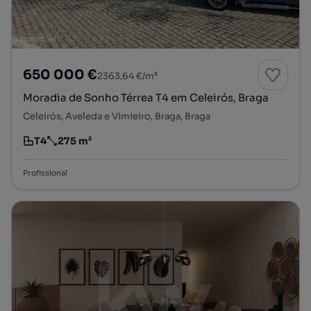
650 000 €
2363,64 €/m²
Moradia de Sonho Térrea T4 em Celeirós, Braga
Celeirós, Aveleda e Vimieiro, Braga, Braga
T4
275 m²
Tipologia
Preço por metro quadrado
Profissional