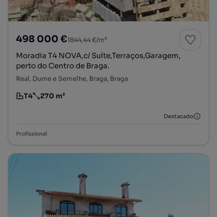
498 000 €
1844,44 €/m²
Moradia T4 NOVA,c/ Suíte,Terraços,Garagem,
perto do Centro de Braga.
Real, Dume e Semelhe, Braga, Braga
T4
270 m²
Tipologia
Preço por metro quadrado
Destacado
Profissional