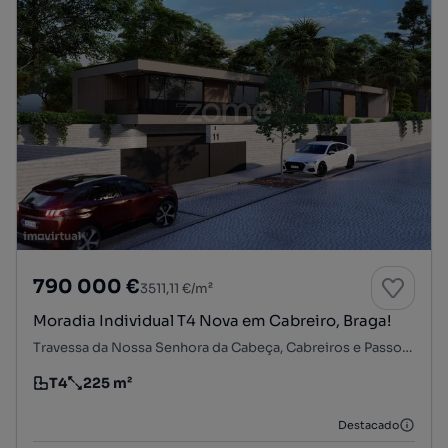
790 000 €
3511,11 €/m²
Moradia Individual T4 Nova em Cabreiro, Braga!
Travessa da Nossa Senhora da Cabeça, Cabreiros e Passos (São Julião), Braga, Braga
T4
225 m²
Tipologia
Preço por metro quadrado
Destacado