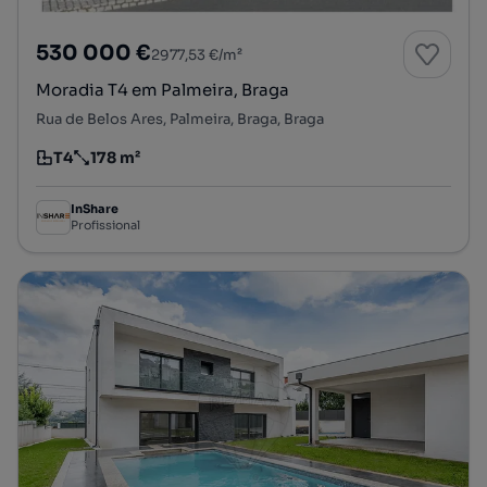
530 000 €
2977,53 €/m²
Moradia T4 em Palmeira, Braga
Rua de Belos Ares, Palmeira, Braga, Braga
T4
178 m²
Tipologia
Preço por metro quadrado
InShare
Profissional