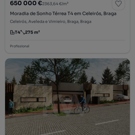
650 000 €
2363,64 €/m²
Moradia de Sonho Térrea T4 em Celeirós, Braga
Celeirós, Aveleda e Vimieiro, Braga, Braga
T4
275 m²
Tipologia
Preço por metro quadrado
Profissional