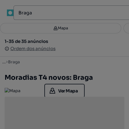
1
Mapa
Mapa
Filtros
Guardar pesquisa
4
1-35 de 35 anúncios
1-35 de 35 anúncios
Ordenar
Ordem dos anúncios
Ordem dos anúncios
...
Braga
Moradias T4 novos: Braga
Ver Mapa