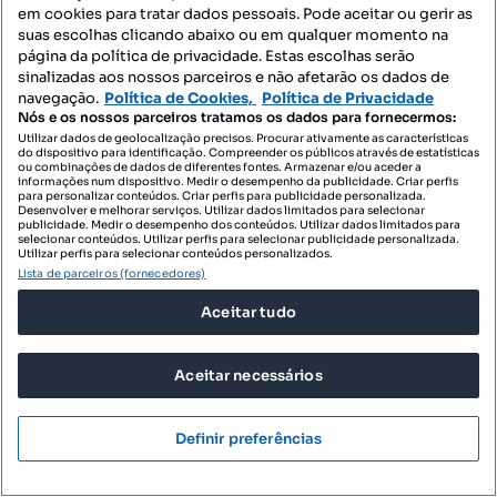
Negocios Pontuais
em cookies para tratar dados pessoais. Pode aceitar ou gerir as
Profissional
suas escolhas clicando abaixo ou em qualquer momento na
página da política de privacidade. Estas escolhas serão
sinalizadas aos nossos parceiros e não afetarão os dados de
navegação.
Política de Cookies,
Política de Privacidade
Nós e os nossos parceiros tratamos os dados para fornecermos:
Utilizar dados de geolocalização precisos. Procurar ativamente as características
do dispositivo para identificação. Compreender os públicos através de estatísticas
ou combinações de dados de diferentes fontes. Armazenar e/ou aceder a
informações num dispositivo. Medir o desempenho da publicidade. Criar perfis
para personalizar conteúdos. Criar perfis para publicidade personalizada.
Desenvolver e melhorar serviços. Utilizar dados limitados para selecionar
publicidade. Medir o desempenho dos conteúdos. Utilizar dados limitados para
selecionar conteúdos. Utilizar perfis para selecionar publicidade personalizada.
Utilizar perfis para selecionar conteúdos personalizados.
Lista de parceiros (fornecedores)
Aceitar tudo
Aceitar necessários
Definir preferências