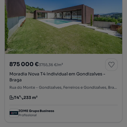
875 000 €
3755,36 €/m²
Moradia Nova T4 Individual em Gondizalves -
Braga
Rua do Monte - Gondizalves, Ferreiros e Gondizalves, Braga, Braga
T4
233 m²
Tipologia
Preço por metro quadrado
ZOME Grupo Business
Profissional