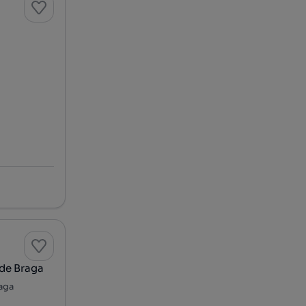
 de Braga
raga