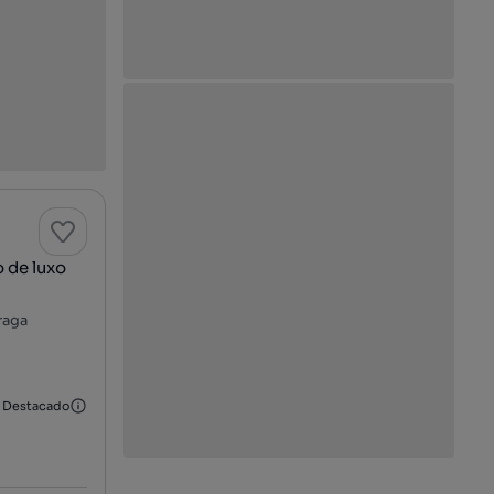
 de luxo
raga
Destacado