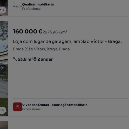
Qualisá Imobiliária
Profissional
/
8
160 000 €
2973,98 €/m²
Loja com lugar de garagem, em São Víctor - Braga.
Braga (São Vítor), Braga, Braga
53.8 m²
2 andar
Preço por metro quadrado
Andar
Viver nas Ondas - Mediação Imobiliária
Profissional
/
14