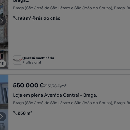
Braga...
Braga (São José de São Lázaro e São João do Souto), Braga, B
198 m²
rés do chão
Preço por metro quadrado
Andar
Qualisá Imobiliária
Profissional
/
13
550 000 €
2131,78 €/m²
Loja em plena Avenida Central – Braga.
Braga (São José de São Lázaro e São João do Souto), Braga, B
258 m²
Preço por metro quadrado