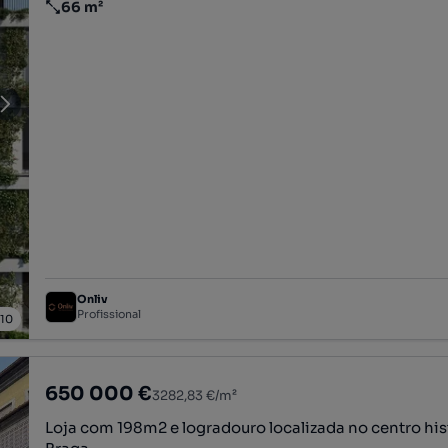
66 m²
Preço por metro quadrado
Onliv
Profissional
/
10
650 000 €
3282,83 €/m²
Loja com 198m2 e logradouro localizada no centro his