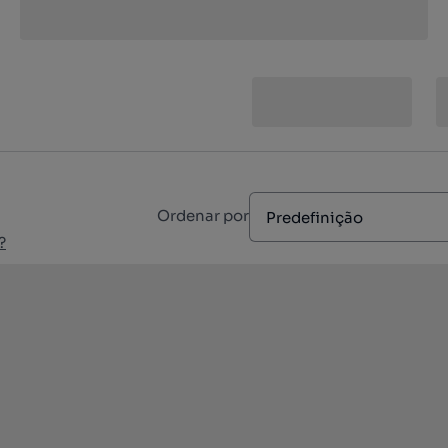
Ordenar por
Predefinição
?