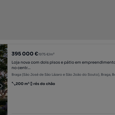
395 000 €
1975 €/m²
Loja nova com dois pisos e pátio em empreendimento
no centr...
Braga (São José de São Lázaro e São João do Souto), Braga, B
200 m²
rés do chão
Preço por metro quadrado
Andar