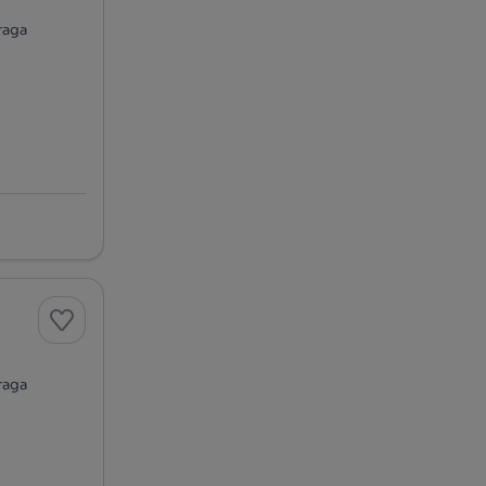
raga
raga