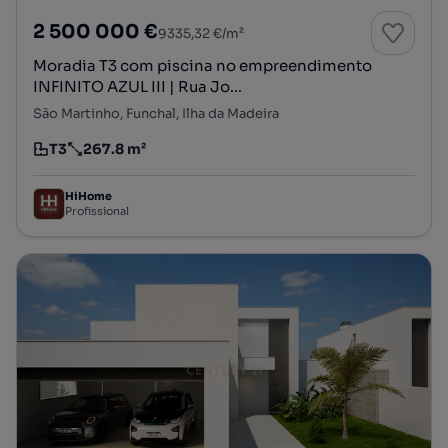
2 500 000 €
9335,32 €/m²
Moradia T3 com piscina no empreendimento
INFINITO AZUL III | Rua Jo...
São Martinho, Funchal, Ilha da Madeira
T3
267.8 m²
Tipologia
Preço por metro quadrado
HiHome
Profissional