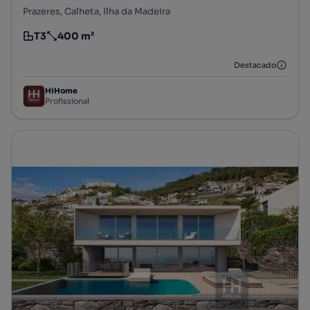
Prazeres, Calheta, Ilha da Madeira
T3
400 m²
Tipologia
Preço por metro quadrado
Destacado
HiHome
Profissional