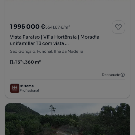
1 995 000 €
5541,67 €/m²
Vista Paraíso | Villa Hortênsia | Moradia
unifamiliar T3 com vista ...
São Gonçalo, Funchal, Ilha da Madeira
T3
360 m²
Tipologia
Preço por metro quadrado
Destacado
HiHome
Profissional