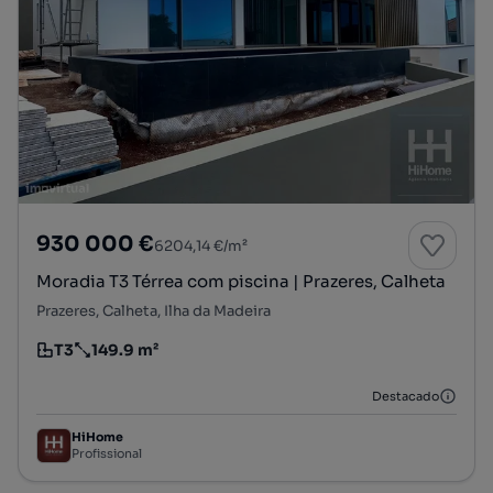
930 000 €
6204,14 €/m²
Moradia T3 Térrea com piscina | Prazeres, Calheta
Prazeres, Calheta, Ilha da Madeira
T3
149.9 m²
Tipologia
Preço por metro quadrado
Destacado
HiHome
Profissional