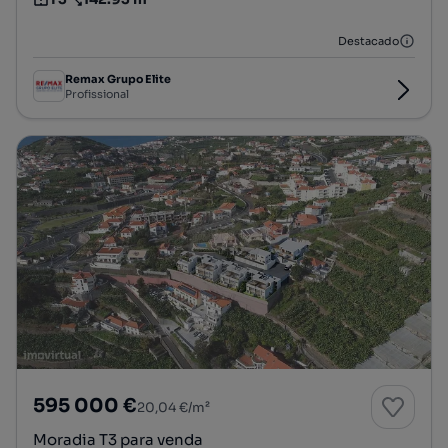
Tipologia
Preço por metro quadrado
Destacado
Remax Grupo Elite
Profissional
595 000 €
20,04 €/m²
Moradia T3 para venda