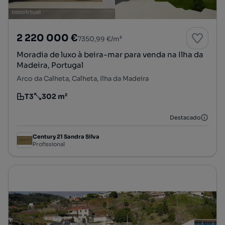
2 220 000 €
7350,99 €/m²
Moradia de luxo à beira-mar para venda na Ilha da
Madeira, Portugal
Arco da Calheta, Calheta, Ilha da Madeira
T3
302 m²
Tipologia
Preço por metro quadrado
Destacado
Century 21 Sandra Silva
Profissional