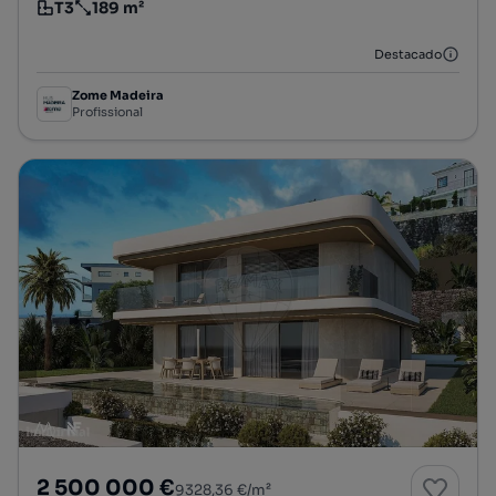
T3
189 m²
Tipologia
Preço por metro quadrado
Destacado
Zome Madeira
Profissional
2 500 000 €
9328,36 €/m²