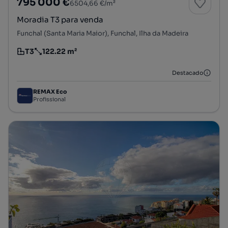
795 000 €
6504,66 €/m²
Moradia T3 para venda
Funchal (Santa Maria Maior), Funchal, Ilha da Madeira
T3
122.22 m²
Tipologia
Preço por metro quadrado
Destacado
REMAX Eco
Profissional