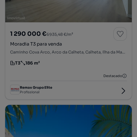
1 290 000 €
6935,48 €/m²
Moradia T3 para venda
Caminho Cova Arco, Arco da Calheta, Calheta, Ilha da Madeira
T3
186 m²
Tipologia
Preço por metro quadrado
Destacado
Remax Grupo Elite
Profissional