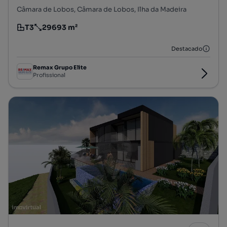
Câmara de Lobos, Câmara de Lobos, Ilha da Madeira
T3
29693 m²
Tipologia
Preço por metro quadrado
Destacado
Remax Grupo Elite
Profissional