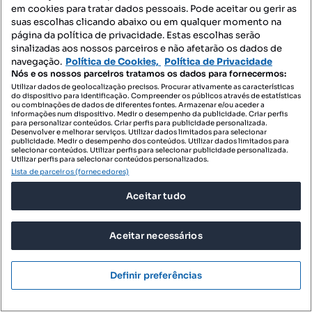
em cookies para tratar dados pessoais. Pode aceitar ou gerir as
suas escolhas clicando abaixo ou em qualquer momento na
página da política de privacidade. Estas escolhas serão
1 600 000 €
7582,94 €/m²
sinalizadas aos nossos parceiros e não afetarão os dados de
navegação.
Política de Cookies,
Política de Privacidade
Moradia T3 com Piscina e Vista Mar | Arco da
Nós e os nossos parceiros tratamos os dados para fornecermos:
Calheta
Utilizar dados de geolocalização precisos. Procurar ativamente as características
do dispositivo para identificação. Compreender os públicos através de estatísticas
Caminho Cova Arco, Arco da Calheta, Calheta, Ilha da Madeira
ou combinações de dados de diferentes fontes. Armazenar e/ou aceder a
informações num dispositivo. Medir o desempenho da publicidade. Criar perfis
T3
211 m²
para personalizar conteúdos. Criar perfis para publicidade personalizada.
Tipologia
Preço por metro quadrado
Desenvolver e melhorar serviços. Utilizar dados limitados para selecionar
publicidade. Medir o desempenho dos conteúdos. Utilizar dados limitados para
selecionar conteúdos. Utilizar perfis para selecionar publicidade personalizada.
Profissional
Utilizar perfis para selecionar conteúdos personalizados.
Lista de parceiros (fornecedores)
Aceitar tudo
Aceitar necessários
Definir preferências