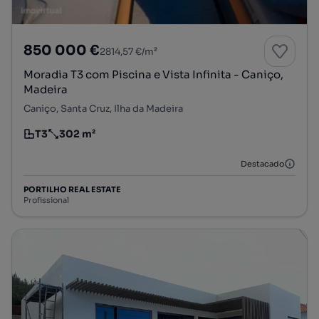
850 000 €
2814,57 €/m²
Moradia T3 com Piscina e Vista Infinita - Caniço,
Madeira
Caniço, Santa Cruz, Ilha da Madeira
T3
302 m²
Tipologia
Preço por metro quadrado
Destacado
PORTILHO REAL ESTATE
Profissional