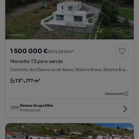
1 500 000 €
8474,58 €/m²
Moradia T3 para venda
Caminho da Chamorra de Baixo, Ribeira Brava, Ribeira Brava, Ilha da Madeira
T3
177 m²
Tipologia
Preço por metro quadrado
Destacado
Remax Grupo Elite
Profissional