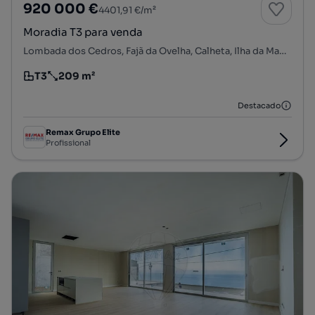
920 000 €
4401,91 €/m²
Moradia T3 para venda
Lombada dos Cedros, Fajã da Ovelha, Calheta, Ilha da Madeira
T3
209 m²
Tipologia
Preço por metro quadrado
Destacado
Remax Grupo Elite
Profissional