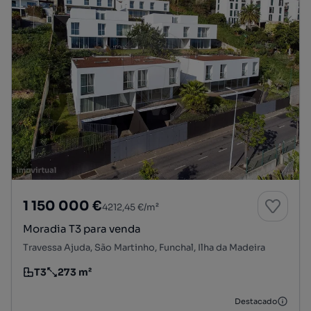
1 150 000 €
4212,45 €/m²
Moradia T3 para venda
Travessa Ajuda, São Martinho, Funchal, Ilha da Madeira
T3
273 m²
Tipologia
Preço por metro quadrado
Destacado