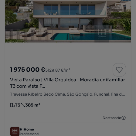
1 975 000 €
5129,87 €/m²
Vista Paraíso | Villa Orquidea | Moradia unifamiliar
T3 com vista F...
Travessa Ribeiro Seco Cima, São Gonçalo, Funchal, Ilha da Madeira
T3
385 m²
Tipologia
Preço por metro quadrado
Destacado
HiHome
Profissional