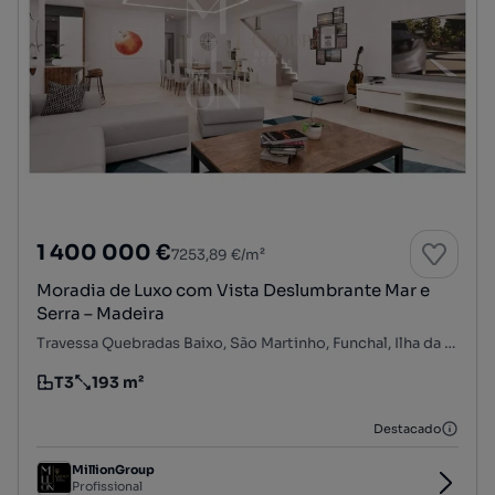
1 400 000 €
7253,89 €/m²
Moradia de Luxo com Vista Deslumbrante Mar e
Serra – Madeira
Travessa Quebradas Baixo, São Martinho, Funchal, Ilha da Madeira
T3
193 m²
Tipologia
Preço por metro quadrado
Destacado
MillionGroup
Profissional