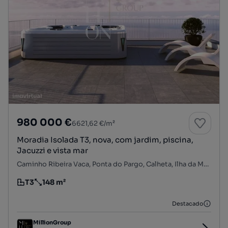
980 000 €
6621,62 €/m²
Moradia Isolada T3, nova, com jardim, piscina,
Jacuzzi e vista mar
Caminho Ribeira Vaca, Ponta do Pargo, Calheta, Ilha da Madeira
T3
148 m²
Tipologia
Preço por metro quadrado
Destacado
MillionGroup