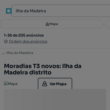
Mapa
Mapa
Filtros
Guardar pesquisa
4
1-36 de 205 anúncios
1-36 de 205 anúncios
Ordenar
Ordem dos anúncios
Ordem dos anúncios
...
Ilha da Madeira
Moradias T3 novos: Ilha da
Madeira distrito
Ver Mapa