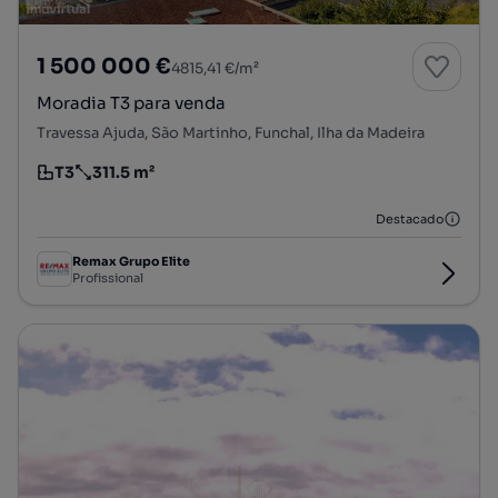
1 500 000 €
4815,41 €/m²
Moradia T3 para venda
Travessa Ajuda, São Martinho, Funchal, Ilha da Madeira
T3
311.5 m²
Tipologia
Preço por metro quadrado
Destacado
Remax Grupo Elite
Profissional