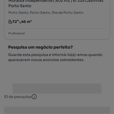
Moradia independente ( 802 m2 ) Er 233 Casinhas
Porto Santo
Porto Santo, Porto Santo, Ilha de Porto Santo
T2
46 m²
Tipologia
Preço por metro quadrado
Profissional
Pesquisa um negócio perfeito?
Guarde esta pesquisa e informá-lo(a)-emos quando
aparecerem novos anúncios coincidentes.
ID de pesquisa
ID de pesquisa