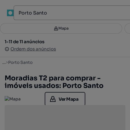
1
Mapa
Mapa
Filtros
Guardar pesquisa
4
1-11 de 11 anúncios
1-11 de 11 anúncios
Ordenar
Ordem dos anúncios
Ordem dos anúncios
...
Porto Santo
Moradias T2 para comprar -
imóveis usados: Porto Santo
Ver Mapa