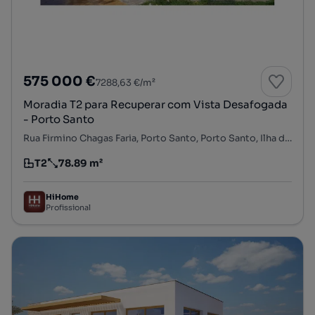
575 000 €
7288,63 €/m²
Moradia T2 para Recuperar com Vista Desafogada
- Porto Santo
Rua Firmino Chagas Faria, Porto Santo, Porto Santo, Ilha de Porto Santo
T2
78.89 m²
Tipologia
Preço por metro quadrado
HiHome
Profissional