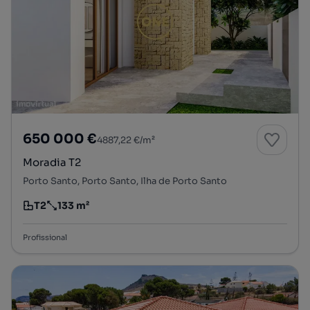
650 000 €
4887,22 €/m²
Moradia T2
Porto Santo, Porto Santo, Ilha de Porto Santo
T2
133 m²
Tipologia
Preço por metro quadrado
Profissional