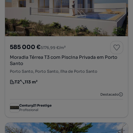
585 000 €
5176,99 €/m²
Moradia Térrea T3 com Piscina Privada em Porto
Santo
Porto Santo, Porto Santo, Ilha de Porto Santo
T2
113 m²
Tipologia
Preço por metro quadrado
Destacado
Century21 Prestige
Profissional