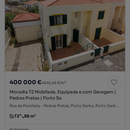
400 000 €
4545,45 €/m²
Moradia T2 Mobilada, Equipada e com Garagem |
Pedras Pretas | Porto Sa
Rua da Pozolana - Pedras Pretas, Porto Santo, Porto Santo, Ilha de Porto Santo
T2
88 m²
Tipologia
Preço por metro quadrado
Profissional