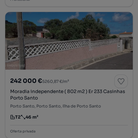
242 000 €
5260,87 €/m²
Moradia independente ( 802 m2 ) Er 233 Casinhas
Porto Santo
Porto Santo, Porto Santo, Ilha de Porto Santo
T2
46 m²
Tipologia
Preço por metro quadrado
Oferta privada