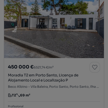
450 000 €
6521,74 €/m²
Moradia T2 em Porto Santo, Licença de
Alojamento Local e Localização P
Beco Albino - Vila Baleira, Porto Santo, Porto Santo, Ilha de Porto Santo
T2
69 m²
Tipologia
Preço por metro quadrado
Profissional