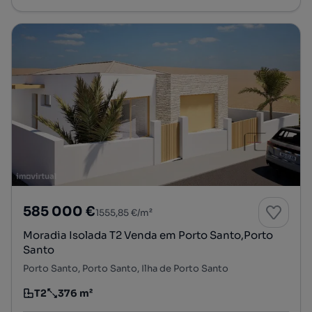
585 000 €
1555,85 €/m²
Moradia Isolada T2 Venda em Porto Santo,Porto
Santo
Porto Santo, Porto Santo, Ilha de Porto Santo
T2
376 m²
Tipologia
Preço por metro quadrado