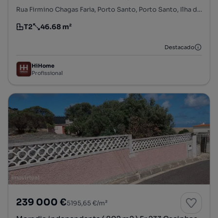
Rua Firmino Chagas Faria, Porto Santo, Porto Santo, Ilha de Porto Santo
T2
46.68 m²
Tipologia
Preço por metro quadrado
Destacado
HiHome
Profissional
239 000 €
5195,65 €/m²