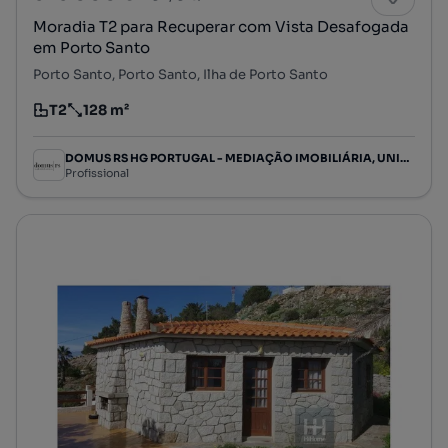
Moradia T2 para Recuperar com Vista Desafogada
em Porto Santo
Porto Santo, Porto Santo, Ilha de Porto Santo
T2
128 m²
Tipologia
Preço por metro quadrado
DOMUS RS HG PORTUGAL - MEDIAÇÃO IMOBILIÁRIA, UNIPESSOAL LDA
Profissional