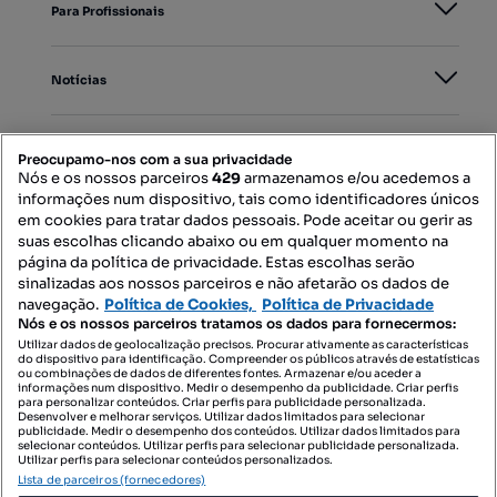
Para Profissionais
Notícias
PORTAIS
Preocupamo-nos com a sua privacidade
Nós e os nossos parceiros
429
armazenamos e/ou acedemos a
informações num dispositivo, tais como identificadores únicos
Mapa do Site
em cookies para tratar dados pessoais. Pode aceitar ou gerir as
suas escolhas clicando abaixo ou em qualquer momento na
página da política de privacidade. Estas escolhas serão
sinalizadas aos nossos parceiros e não afetarão os dados de
Contacte-nos
navegação.
Política de Cookies,
Política de Privacidade
Nós e os nossos parceiros tratamos os dados para fornecermos:
Utilizar dados de geolocalização precisos. Procurar ativamente as características
do dispositivo para identificação. Compreender os públicos através de estatísticas
SIGA-NOS:
ou combinações de dados de diferentes fontes. Armazenar e/ou aceder a
informações num dispositivo. Medir o desempenho da publicidade. Criar perfis
para personalizar conteúdos. Criar perfis para publicidade personalizada.
Desenvolver e melhorar serviços. Utilizar dados limitados para selecionar
publicidade. Medir o desempenho dos conteúdos. Utilizar dados limitados para
selecionar conteúdos. Utilizar perfis para selecionar publicidade personalizada.
DESCARREGAR NA:
Utilizar perfis para selecionar conteúdos personalizados.
Lista de parceiros (fornecedores)