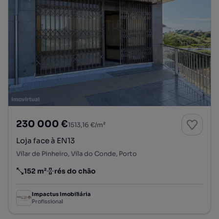
230 000 €
1513,16 €/m²
Loja face à EN13
Vilar de Pinheiro, Vila do Conde, Porto
152 m²
rés do chão
Preço por metro quadrado
Andar
Impactus Imobiliária
Profissional