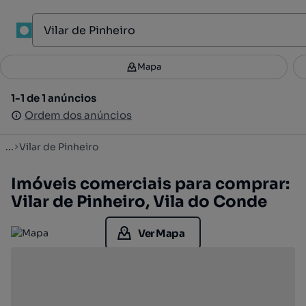
1
Mapa
Mapa
Filtros
Guardar pesquisa
2
1-1 de 1 anúncios
1-1 de 1 anúncios
Ordenar
Ordem dos anúncios
Ordem dos anúncios
...
Vilar de Pinheiro
Imóveis comerciais para comprar:
Vilar de Pinheiro, Vila do Conde
Ver Mapa