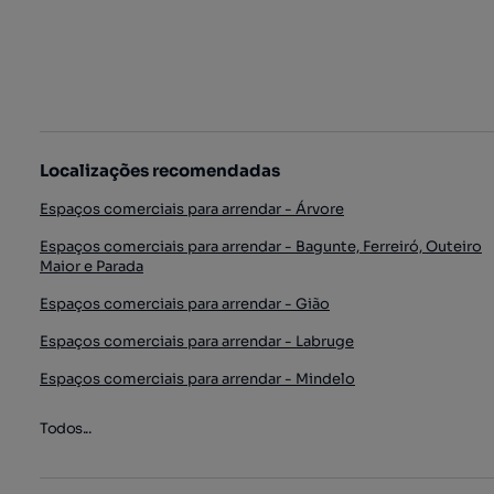
Localizações recomendadas
Espaços comerciais para arrendar - Árvore
Espaços comerciais para arrendar - Bagunte, Ferreiró, Outeiro
Maior e Parada
Espaços comerciais para arrendar - Gião
Espaços comerciais para arrendar - Labruge
Espaços comerciais para arrendar - Mindelo
Todos...