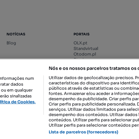
NOTÍCIAS
PORTAIS
Blog
OLX.pt
Standvirtual
Otodom.pl
Storia.ro
Nós e os nossos parceiros tratamos os
Utilizar dados de geolocalização precisos. P
informações num
características do dispositivo para identif
tratar dados
públicos através de estatísticas ou combin
o ou em qualquer
fontes. Armazenar e/ou aceder a informações
erão sinalizadas
desempenho da publicidade. Criar perfis par
DESCARREGAR NA:
lítica de Cookies,
Criar perfis para publicidade personalizada.
serviços. Utilizar dados limitados para selec
desempenho dos conteúdos. Utilizar dados l
conteúdos. Utilizar perfis para selecionar pu
Utilizar perfis para selecionar conteúdos per
gal, S.A.
TERMOS DE UTILIZAÇÃO
POLÍTICA DE PRIVACIDADE
CONF
Lista de parceiros (fornecedores)