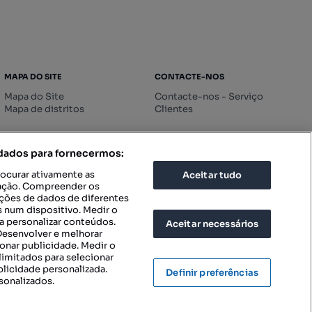
MAPA DO SITE
CONTACTE-NOS
Mapa do Site
Contacte-nos - Serviço
Mapa de distritos
Clientes
 dados para fornecermos:
rocurar ativamente as
Aceitar tudo
icação. Compreender os
ações de dados de diferentes
 num dispositivo. Medir o
a personalizar conteúdos.
Aceitar necessários
 Desenvolver e melhorar
ionar publicidade. Medir o
imitados para selecionar
blicidade personalizada.
Definir preferências
sonalizados.
IGURAÇÕES DE PRIVACIDADE