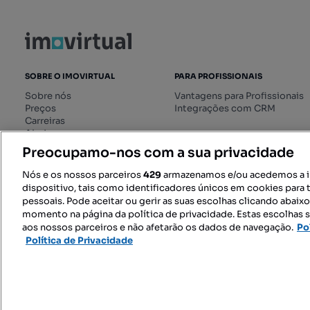
SOBRE O IMOVIRTUAL
PARA PROFISSIONAIS
Sobre nós
Vantagens para Profissionais
Preços
Integrações com CRM
Carreiras
Ajuda
Livro de Reclamações online
Preocupamo-nos com a sua privacidade
Regulamento dos Serviços
Digitais
Nós e os nossos parceiros
429
armazenamos e/ou acedemos a 
dispositivo, tais como identificadores únicos em cookies para 
pessoais. Pode aceitar ou gerir as suas escolhas clicando abaix
momento na página da política de privacidade. Estas escolhas s
SIGA-NOS:
aos nossos parceiros e não afetarão os dados de navegação.
Po
Política de Privacidade
© 2026 Imovirtual.com, OLX Portu