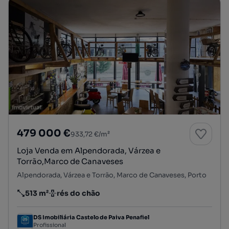
479 000 €
933,72 €/m²
Loja Venda em Alpendorada, Várzea e
Torrão,Marco de Canaveses
Alpendorada, Várzea e Torrão, Marco de Canaveses, Porto
513 m²
rés do chão
Preço por metro quadrado
Andar
DS Imobiliária Castelo de Paiva Penafiel
Profissional