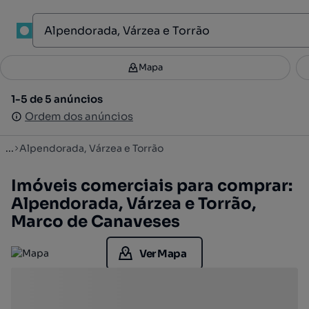
1
Mapa
Mapa
Filtros
Guardar pesquisa
2
1-5 de 5 anúncios
1-5 de 5 anúncios
Ordenar
Ordem dos anúncios
Ordem dos anúncios
...
Alpendorada, Várzea e Torrão
Imóveis comerciais para comprar:
Alpendorada, Várzea e Torrão,
Marco de Canaveses
Ver Mapa