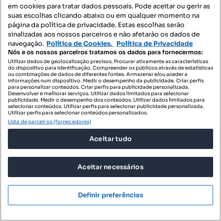
Restaurante na Guia, capital do frango
em cookies para tratar dados pessoais. Pode aceitar ou gerir as
suas escolhas clicando abaixo ou em qualquer momento na
Guia, Albufeira, Faro
página da política de privacidade. Estas escolhas serão
sinalizadas aos nossos parceiros e não afetarão os dados de
217 m²
Preço por metro quadrado
navegação.
Política de Cookies,
Política de Privacidade
Nós e os nossos parceiros tratamos os dados para fornecermos:
Destacado
Utilizar dados de geolocalização precisos. Procurar ativamente as características
do dispositivo para identificação. Compreender os públicos através de estatísticas
ou combinações de dados de diferentes fontes. Armazenar e/ou aceder a
CityHOME
informações num dispositivo. Medir o desempenho da publicidade. Criar perfis
Profissional
para personalizar conteúdos. Criar perfis para publicidade personalizada.
Desenvolver e melhorar serviços. Utilizar dados limitados para selecionar
publicidade. Medir o desempenho dos conteúdos. Utilizar dados limitados para
selecionar conteúdos. Utilizar perfis para selecionar publicidade personalizada.
Utilizar perfis para selecionar conteúdos personalizados.
Lista de parceiros (fornecedores)
Aceitar tudo
Aceitar necessários
Definir preferências