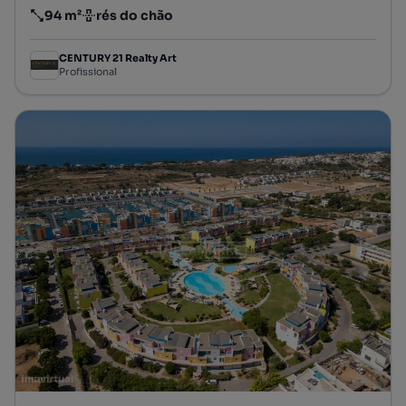
94 m²
rés do chão
Preço por metro quadrado
Andar
CENTURY 21 Realty Art
Profissional