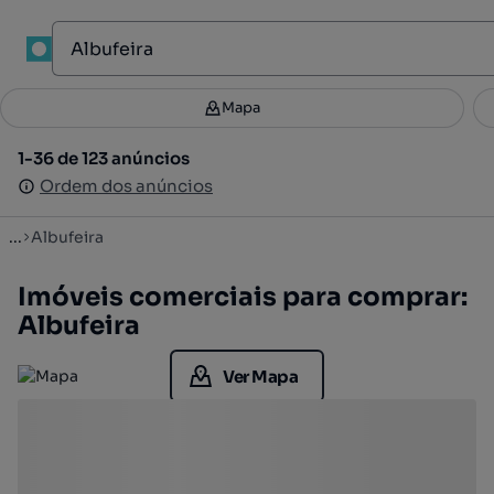
1
Mapa
Mapa
Filtros
Guardar pesquisa
2
1-36 de 123 anúncios
1-36 de 123 anúncios
Ordenar
Ordem dos anúncios
Ordem dos anúncios
...
Albufeira
Imóveis comerciais para comprar:
Albufeira
Ver Mapa