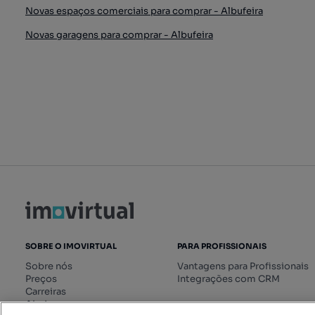
Novas espaços comerciais para comprar - Albufeira
Novas garagens para comprar - Albufeira
SOBRE O IMOVIRTUAL
PARA PROFISSIONAIS
Sobre nós
Vantagens para Profissionais
Preços
Integrações com CRM
Carreiras
Ajuda