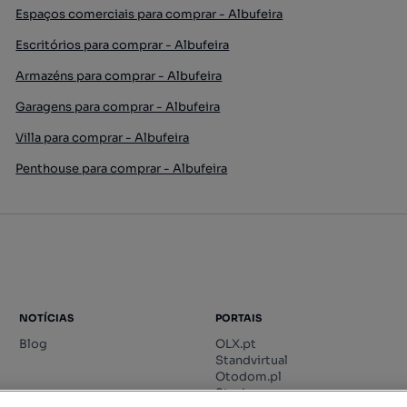
Espaços comerciais para comprar - Albufeira
Escritórios para comprar - Albufeira
Armazéns para comprar - Albufeira
Garagens para comprar - Albufeira
Villa para comprar - Albufeira
Penthouse para comprar - Albufeira
NOTÍCIAS
PORTAIS
Blog
OLX.pt
Standvirtual
Otodom.pl
Storia.ro