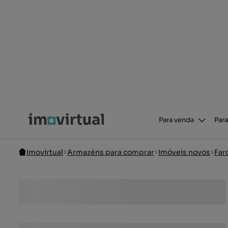
Para venda
Para
Imovirtual
Armazéns para comprar
Imóveis novos
Far