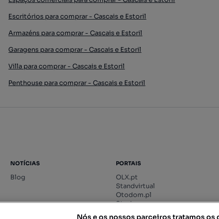
Escritórios para comprar - Cascais e Estoril
Armazéns para comprar - Cascais e Estoril
Garagens para comprar - Cascais e Estoril
Villa para comprar - Cascais e Estoril
Penthouse para comprar - Cascais e Estoril
NOTÍCIAS
PORTAIS
Blog
OLX.pt
Standvirtual
Otodom.pl
Storia.ro
Nós e os nossos parceiros tratamos os