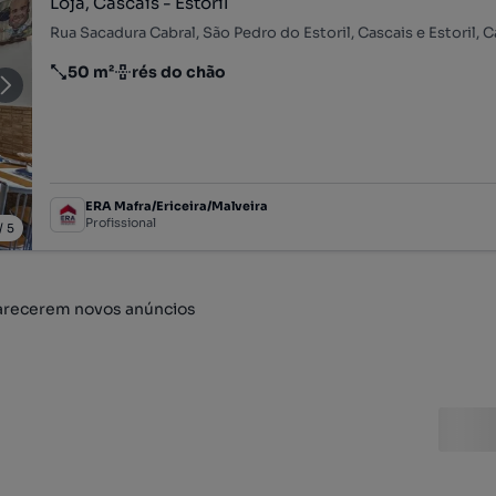
Loja, Cascais - Estoril
50 m²
rés do chão
Preço por metro quadrado
Andar
ERA Mafra/Ericeira/Malveira
Profissional
/
5
arecerem novos anúncios