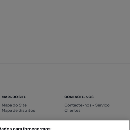
MAPA DO SITE
CONTACTE-NOS
Mapa do Site
Contacte-nos - Serviço
Mapa de distritos
Clientes
 dados para fornecermos: