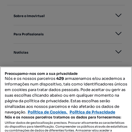
Sobre o Imovirtual
Para Profissionais
Notícias
PORTAIS
Preocupamo-nos com a sua privacidade
Nós e os nossos parceiros
429
armazenamos e/ou acedemos a
informações num dispositivo, tais como identificadores únicos
Mapa do Site
em cookies para tratar dados pessoais. Pode aceitar ou gerir as
suas escolhas clicando abaixo ou em qualquer momento na
página da política de privacidade. Estas escolhas serão
sinalizadas aos nossos parceiros e não afetarão os dados de
Contacte-nos
navegação.
Política de Cookies,
Política de Privacidade
Nós e os nossos parceiros tratamos os dados para fornecermos:
Utilizar dados de geolocalização precisos. Procurar ativamente as características
do dispositivo para identificação. Compreender os públicos através de estatísticas
SIGA-NOS:
ou combinações de dados de diferentes fontes. Armazenar e/ou aceder a