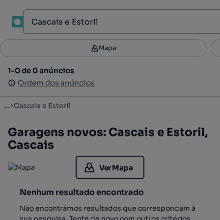
1
Mapa
Mapa
Filtros
Guardar pesquisa
3
1-0 de 0 anúncios
1-0 de 0 anúncios
Ordenar
Ordem dos anúncios
Ordem dos anúncios
...
Cascais e Estoril
Garagens novos: Cascais e Estoril,
Cascais
Ver Mapa
Nenhum resultado encontrado
Não encontrámos resultados que correspondam à
sua pesquisa. Tente de novo com outros critérios