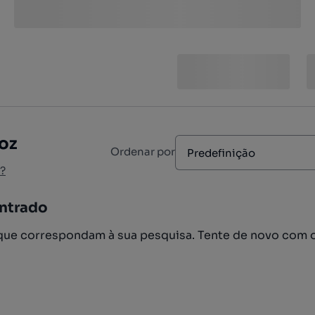
oz
Ordenar por
Predefinição
?
ntrado
ue correspondam à sua pesquisa. Tente de novo com 