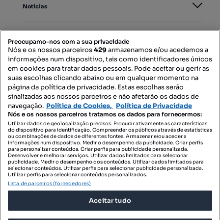
Notícias
PORTAIS
Preocupamo-nos com a sua privacidade
Nós e os nossos parceiros
429
armazenamos e/ou acedemos a
informações num dispositivo, tais como identificadores únicos
Mapa do Site
em cookies para tratar dados pessoais. Pode aceitar ou gerir as
suas escolhas clicando abaixo ou em qualquer momento na
página da política de privacidade. Estas escolhas serão
sinalizadas aos nossos parceiros e não afetarão os dados de
Contacte-nos
navegação.
Política de Cookies,
Política de Privacidade
Nós e os nossos parceiros tratamos os dados para fornecermos:
Utilizar dados de geolocalização precisos. Procurar ativamente as características
do dispositivo para identificação. Compreender os públicos através de estatísticas
SIGA-NOS:
ou combinações de dados de diferentes fontes. Armazenar e/ou aceder a
informações num dispositivo. Medir o desempenho da publicidade. Criar perfis
para personalizar conteúdos. Criar perfis para publicidade personalizada.
Desenvolver e melhorar serviços. Utilizar dados limitados para selecionar
publicidade. Medir o desempenho dos conteúdos. Utilizar dados limitados para
selecionar conteúdos. Utilizar perfis para selecionar publicidade personalizada.
DESCARREGAR NA:
Utilizar perfis para selecionar conteúdos personalizados.
Lista de parceiros (fornecedores)
Aceitar tudo