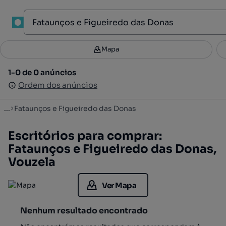
1
Mapa
Mapa
Filtros
Guardar pesquisa
3
1-0 de 0 anúncios
1-0 de 0 anúncios
Ordenar
Ordem dos anúncios
Ordem dos anúncios
...
Fataunços e Figueiredo das Donas
Escritórios para comprar:
Fataunços e Figueiredo das Donas,
Vouzela
Ver Mapa
Nenhum resultado encontrado