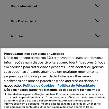
Sobre o Imovirtual
Para Profissionais
Notícias
PORTAIS
Preocupamo-nos com a sua privacidade
Nós e os nossos parceiros
429
armazenamos e/ou acedemos a
informações num dispositivo, tais como identificadores únicos
Mapa do Site
em cookies para tratar dados pessoais. Pode aceitar ou gerir as
suas escolhas clicando abaixo ou em qualquer momento na
página da política de privacidade. Estas escolhas serão
sinalizadas aos nossos parceiros e não afetarão os dados de
Contacte-nos
navegação.
Política de Cookies,
Política de Privacidade
Nós e os nossos parceiros tratamos os dados para fornecermos:
Utilizar dados de geolocalização precisos. Procurar ativamente as características
do dispositivo para identificação. Compreender os públicos através de estatísticas
SIGA-NOS:
ou combinações de dados de diferentes fontes. Armazenar e/ou aceder a
informações num dispositivo. Medir o desempenho da publicidade. Criar perfis
para personalizar conteúdos. Criar perfis para publicidade personalizada.