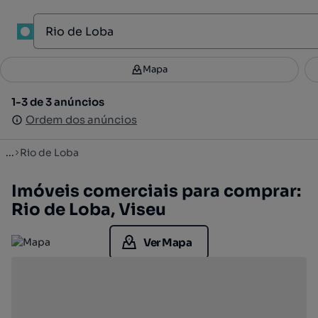
1
Mapa
Mapa
Filtros
Guardar pesquisa
2
1-3 de 3 anúncios
1-3 de 3 anúncios
Ordenar
Ordem dos anúncios
Ordem dos anúncios
...
Rio de Loba
Imóveis comerciais para comprar:
Rio de Loba, Viseu
Ver Mapa