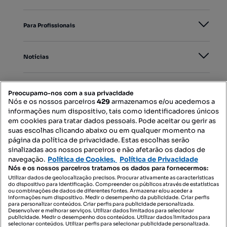
Para Profissionais
Notícias
PORTAIS
Preocupamo-nos com a sua privacidade
Nós e os nossos parceiros
429
armazenamos e/ou acedemos a
informações num dispositivo, tais como identificadores únicos
Mapa do Site
em cookies para tratar dados pessoais. Pode aceitar ou gerir as
suas escolhas clicando abaixo ou em qualquer momento na
página da política de privacidade. Estas escolhas serão
sinalizadas aos nossos parceiros e não afetarão os dados de
Contacte-nos
navegação.
Política de Cookies,
Política de Privacidade
Nós e os nossos parceiros tratamos os dados para fornecermos:
Utilizar dados de geolocalização precisos. Procurar ativamente as características
do dispositivo para identificação. Compreender os públicos através de estatísticas
SIGA-NOS:
ou combinações de dados de diferentes fontes. Armazenar e/ou aceder a
informações num dispositivo. Medir o desempenho da publicidade. Criar perfis
para personalizar conteúdos. Criar perfis para publicidade personalizada.
Desenvolver e melhorar serviços. Utilizar dados limitados para selecionar
publicidade. Medir o desempenho dos conteúdos. Utilizar dados limitados para
selecionar conteúdos. Utilizar perfis para selecionar publicidade personalizada.
DESCARREGAR NA: