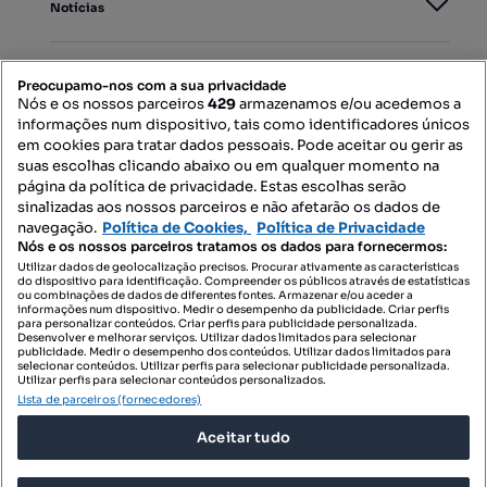
Notícias
PORTAIS
Preocupamo-nos com a sua privacidade
Nós e os nossos parceiros
429
armazenamos e/ou acedemos a
informações num dispositivo, tais como identificadores únicos
Mapa do Site
em cookies para tratar dados pessoais. Pode aceitar ou gerir as
suas escolhas clicando abaixo ou em qualquer momento na
página da política de privacidade. Estas escolhas serão
sinalizadas aos nossos parceiros e não afetarão os dados de
Contacte-nos
navegação.
Política de Cookies,
Política de Privacidade
Nós e os nossos parceiros tratamos os dados para fornecermos:
Utilizar dados de geolocalização precisos. Procurar ativamente as características
do dispositivo para identificação. Compreender os públicos através de estatísticas
SIGA-NOS:
ou combinações de dados de diferentes fontes. Armazenar e/ou aceder a
informações num dispositivo. Medir o desempenho da publicidade. Criar perfis
para personalizar conteúdos. Criar perfis para publicidade personalizada.
Desenvolver e melhorar serviços. Utilizar dados limitados para selecionar
publicidade. Medir o desempenho dos conteúdos. Utilizar dados limitados para
selecionar conteúdos. Utilizar perfis para selecionar publicidade personalizada.
DESCARREGAR NA:
Utilizar perfis para selecionar conteúdos personalizados.
Lista de parceiros (fornecedores)
Aceitar tudo