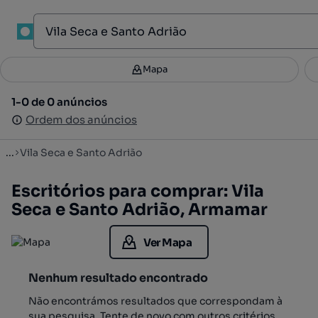
1
Mapa
Mapa
Filtros
Guardar pesquisa
3
1-0 de 0 anúncios
1-0 de 0 anúncios
Ordenar
Ordem dos anúncios
Ordem dos anúncios
...
Vila Seca e Santo Adrião
Escritórios para comprar: Vila
Seca e Santo Adrião, Armamar
Ver Mapa
Nenhum resultado encontrado
Não encontrámos resultados que correspondam à
sua pesquisa. Tente de novo com outros critérios