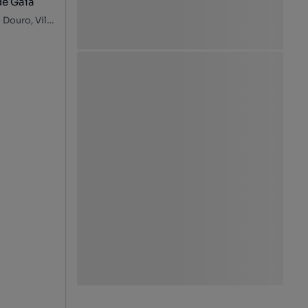
de Gaia
Rua Alto das Torres, Parque da Lavandeira - Sardão, Oliveira do Douro, Vila Nova de Gaia, Porto