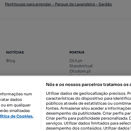
Penthouse para arrendar - Parque da Lavandeira - Sardão
NOTÍCIAS
PORTAIS
Blog
OLX.pt
Standvirtual
Otodom.pl
Storia.ro
Nós e os nossos parceiros tratamos os
Utilizar dados de geolocalização precisos. P
informações num
características do dispositivo para identif
tratar dados
públicos através de estatísticas ou combin
o ou em qualquer
fontes. Armazenar e/ou aceder a informações
erão sinalizadas
desempenho da publicidade. Criar perfis par
DESCARREGAR NA:
lítica de Cookies,
Criar perfis para publicidade personalizada.
serviços. Utilizar dados limitados para selec
desempenho dos conteúdos. Utilizar dados l