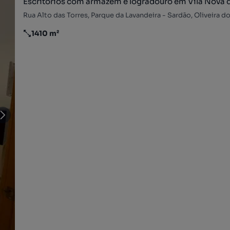
Escritórios com armazém e logradouro em Vila Nova 
1410 m²
Preço por metro quadrado