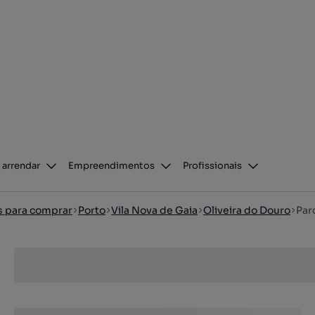
 arrendar
Empreendimentos
Profissionais
os para comprar
Porto
Vila Nova de Gaia
Oliveira do Douro
Par