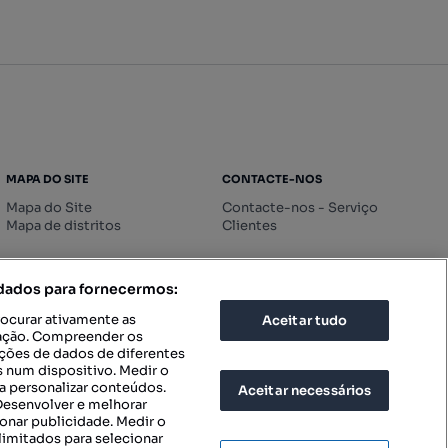
MAPA DO SITE
CONTACTE-NOS
Mapa do Site
Contacte-nos - Serviço
Mapa de distritos
Clientes
 dados para fornecermos:
rocurar ativamente as
Aceitar tudo
icação. Compreender os
ações de dados de diferentes
 num dispositivo. Medir o
a personalizar conteúdos.
Aceitar necessários
 Desenvolver e melhorar
ionar publicidade. Medir o
imitados para selecionar