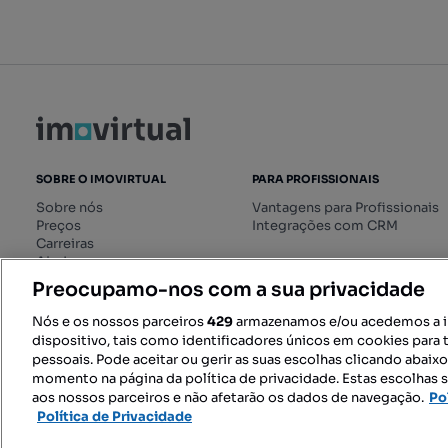
SOBRE O IMOVIRTUAL
PARA PROFISSIONAIS
Sobre nós
Vantagens para Profissionais
Preços
Integrações com CRM
Carreiras
Ajuda
Livro de Reclamações online
Preocupamo-nos com a sua privacidade
Regulamento dos Serviços
Digitais
Nós e os nossos parceiros
429
armazenamos e/ou acedemos a 
dispositivo, tais como identificadores únicos em cookies para 
pessoais. Pode aceitar ou gerir as suas escolhas clicando abaix
momento na página da política de privacidade. Estas escolhas s
SIGA-NOS:
aos nossos parceiros e não afetarão os dados de navegação.
Po
Política de Privacidade