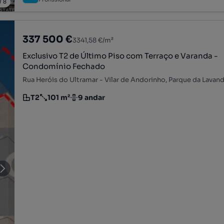
/
8
337 500 €
3341,58 €/m²
Exclusivo T2 de Último Piso com Terraço e Varanda -
Condomínio Fechado
T2
101 m²
9 andar
Tipologia
Preço por metro quadrado
Andar