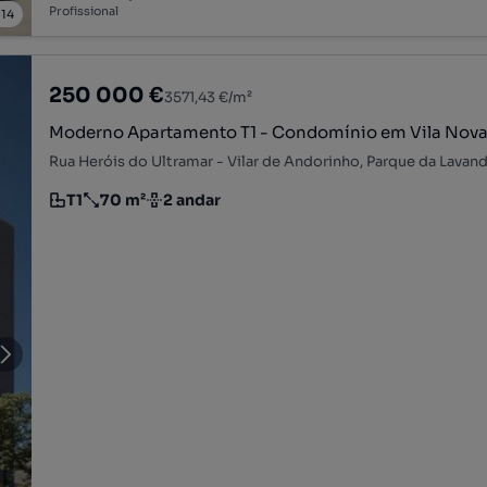
Profissional
/
14
250 000 €
3571,43 €/m²
Moderno Apartamento T1 - Condomínio em Vila Nova
T1
70 m²
2 andar
Tipologia
Preço por metro quadrado
Andar