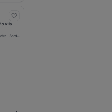
o Vila
Rua Heróis do Ultramar - Vilar de Andorinho, Parque da Lavandeira - Sardão, Oliveira do Douro, Vila Nova de Gaia, Porto