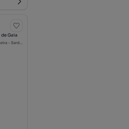
 de Gaia
Rua Heróis do Ultramar - Vilar de Andorinho, Parque da Lavandeira - Sardão, Oliveira do Douro, Vila Nova de Gaia, Porto