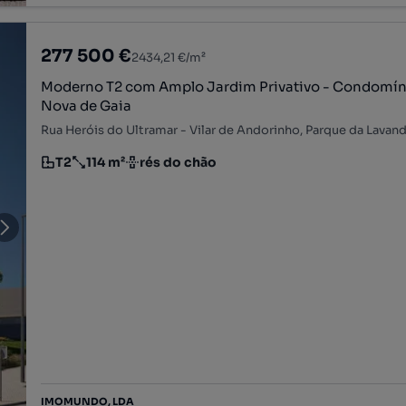
277 500 €
2434,21 €/m²
Moderno T2 com Amplo Jardim Privativo - Condomíni
Nova de Gaia
T2
114 m²
rés do chão
Tipologia
Preço por metro quadrado
Andar
IMOMUNDO, LDA