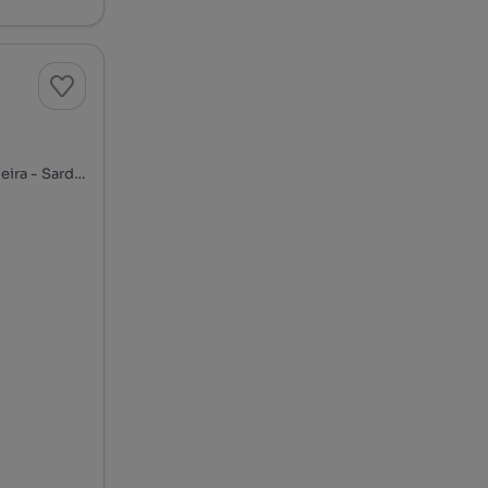
Rua Heróis do Ultramar - Vilar de Andorinho, Parque da Lavandeira - Sardão, Oliveira do Douro, Vila Nova de Gaia, Porto