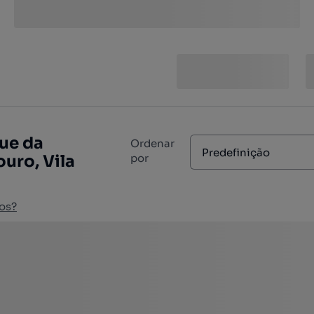
ue da
Ordenar
Predefinição
ouro, Vila
por
os?