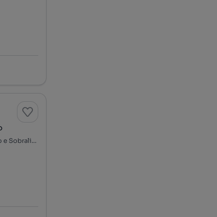
o
Vila Franca de Xira, Bom Sucesso - Arcena, Alverca do Ribatejo e Sobralinho, Vila Franca de Xira, Lisboa