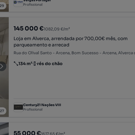
Profissional
29
145 000 €
1082,09 €/m²
Loja em Alverca, arrendada por 700,00€ mês, com
parqueamento e arrecad
134 m²
rés do chão
Preço por metro quadrado
Andar
Century21 Nações VIII
Profissional
/
27
55 000 €
1617,65 €/m²