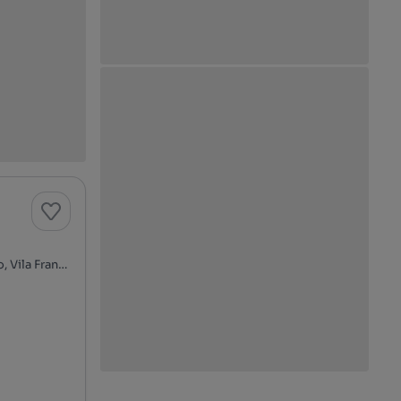
Rua João Branco, Sobralinho, Alverca do Ribatejo e Sobralinho, Vila Franca de Xira, Lisboa