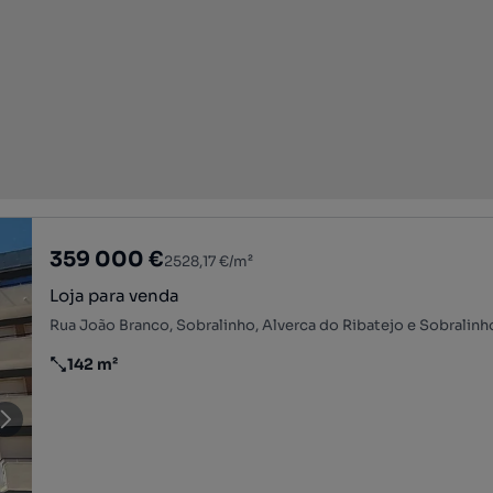
359 000 €
2528,17 €/m²
Loja para venda
142 m²
Preço por metro quadrado