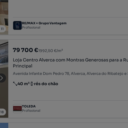
RE/MAX + Grupo Vantagem
Profissional
/
11
79 700 €
1992,50 €/m²
Loja Centro Alverca com Montras Generosas para a R
Principal
40 m²
rés do chão
Preço por metro quadrado
Andar
TOLEDA
Profissional
/
18