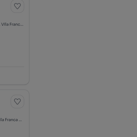
Rua do Trabalhador, Alverca, Alverca do Ribatejo e Sobralinho, Vila Franca de Xira, Lisboa
Rua João Mantas, Alverca, Alverca do Ribatejo e Sobralinho, Vila Franca de Xira, Lisboa