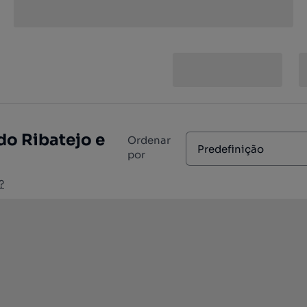
do Ribatejo e
Ordenar
Predefinição
por
?