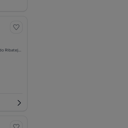
Rua do Olival Santo - Arcena, Bom Sucesso - Arcena, Alverca do Ribatejo e Sobralinho, Vila Franca de Xira, Lisboa