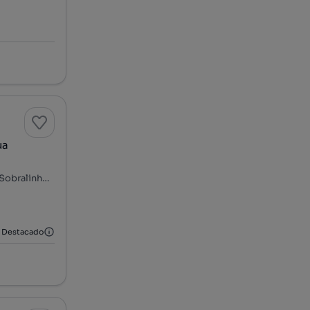
ua
Avenida Infante Dom Pedro 78, Alverca, Alverca do Ribatejo e Sobralinho, Vila Franca de Xira, Lisboa
Destacado