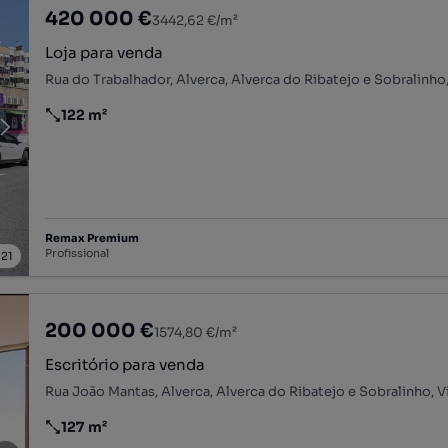
420 000 €
3442,62 €/m²
Loja para venda
122 m²
Preço por metro quadrado
Remax Premium
Profissional
/
21
200 000 €
1574,80 €/m²
Escritório para venda
127 m²
Preço por metro quadrado