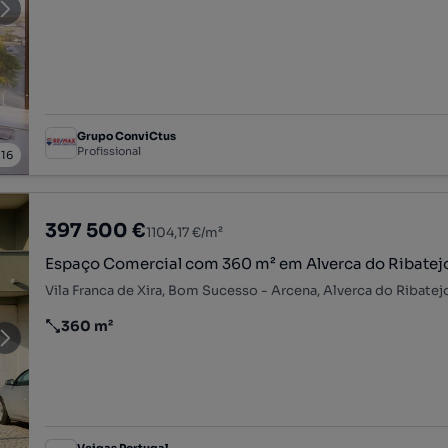
Grupo ConviCtus
Profissional
/
16
397 500 €
1104,17 €/m²
Espaço Comercial com 360 m² em Alverca do Ribatej
360 m²
Preço por metro quadrado
Veigas Portugal