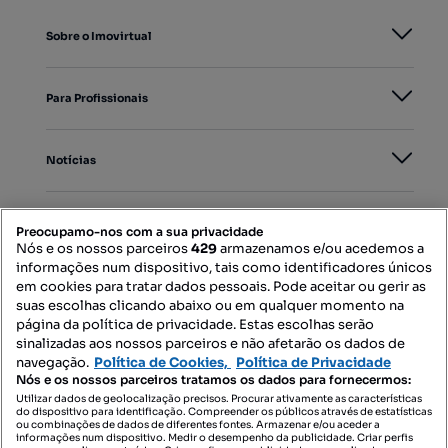
Sobre o Imovirtual
Para Profissionais
Notícias
PORTAIS
Preocupamo-nos com a sua privacidade
Nós e os nossos parceiros
429
armazenamos e/ou acedemos a
informações num dispositivo, tais como identificadores únicos
Mapa do Site
em cookies para tratar dados pessoais. Pode aceitar ou gerir as
suas escolhas clicando abaixo ou em qualquer momento na
página da política de privacidade. Estas escolhas serão
sinalizadas aos nossos parceiros e não afetarão os dados de
Contacte-nos
navegação.
Política de Cookies,
Política de Privacidade
Nós e os nossos parceiros tratamos os dados para fornecermos:
Utilizar dados de geolocalização precisos. Procurar ativamente as características
do dispositivo para identificação. Compreender os públicos através de estatísticas
SIGA-NOS:
ou combinações de dados de diferentes fontes. Armazenar e/ou aceder a
informações num dispositivo. Medir o desempenho da publicidade. Criar perfis