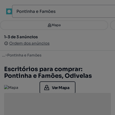
1
Mapa
Mapa
Filtros
Guardar pesquisa
3
1-3 de 3 anúncios
1-3 de 3 anúncios
Ordenar
Ordem dos anúncios
Ordem dos anúncios
...
Pontinha e Famões
Escritórios para comprar:
Pontinha e Famões, Odivelas
Ver Mapa