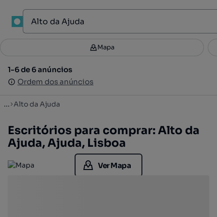
1
Mapa
Mapa
Filtros
Guardar pesquisa
3
1-6 de 6 anúncios
1-6 de 6 anúncios
Ordenar
Ordem dos anúncios
Ordem dos anúncios
...
Alto da Ajuda
Escritórios para comprar: Alto da
Ajuda, Ajuda, Lisboa
Ver Mapa