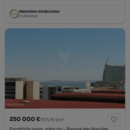
Preço por metro quadrado
PREDIMED IMOBILÍARIA
Profissional
250 000 €
7575,76 €/m²
Escritório novo, vista rio - Parque das Nações